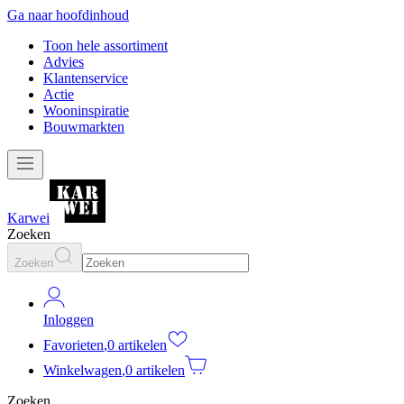
Ga naar hoofdinhoud
Toon hele assortiment
Advies
Klantenservice
Actie
Wooninspiratie
Bouwmarkten
Karwei
Zoeken
Zoeken
Inloggen
Favorieten
,
0 artikelen
Winkelwagen
,
0 artikelen
Zoeken