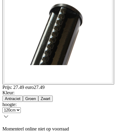
Prijs: 27.49 euro
27
.
49
Kleur
:
Antraciet
Groen
Zwart
hoogte
:
Momenteel online niet op voorraad