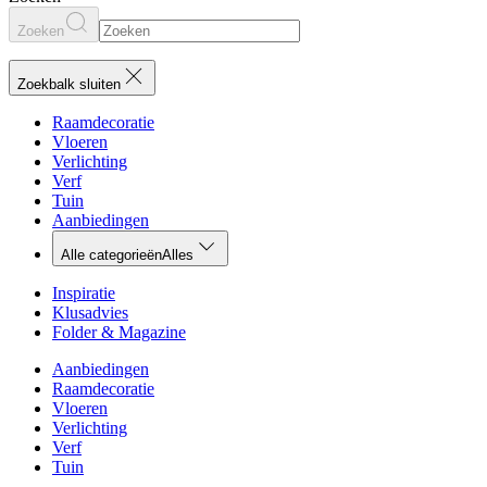
Zoeken
Zoekbalk sluiten
Raamdecoratie
Vloeren
Verlichting
Verf
Tuin
Aanbiedingen
Alle categorieën
Alles
Inspiratie
Klusadvies
Folder & Magazine
Aanbiedingen
Raamdecoratie
Vloeren
Verlichting
Verf
Tuin