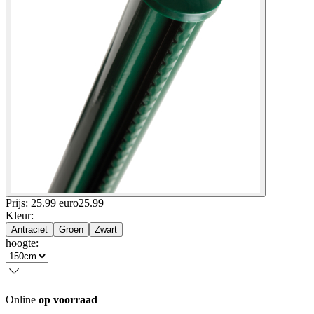
Prijs: 25.99 euro
25
.
99
Kleur
:
Antraciet
Groen
Zwart
hoogte
:
Online
op voorraad