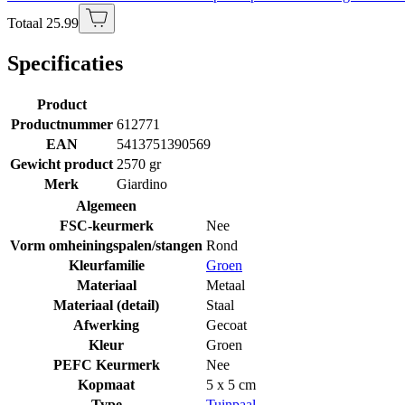
Totaal 25.99
Specificaties
Product
Productnummer
612771
EAN
5413751390569
Gewicht product
2570 gr
Merk
Giardino
Algemeen
FSC-keurmerk
Nee
Vorm omheiningspalen/stangen
Rond
Kleurfamilie
Groen
Materiaal
Metaal
Materiaal (detail)
Staal
Afwerking
Gecoat
Kleur
Groen
PEFC Keurmerk
Nee
Kopmaat
5 x 5 cm
Type
Tuinpaal