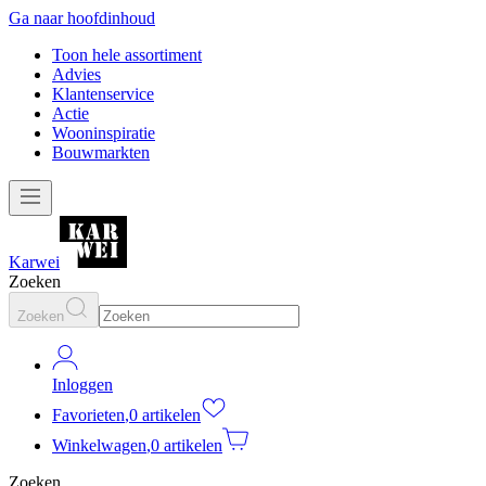
Ga naar hoofdinhoud
Toon hele assortiment
Advies
Klantenservice
Actie
Wooninspiratie
Bouwmarkten
Karwei
Zoeken
Zoeken
Inloggen
Favorieten
,
0 artikelen
Winkelwagen
,
0 artikelen
Zoeken