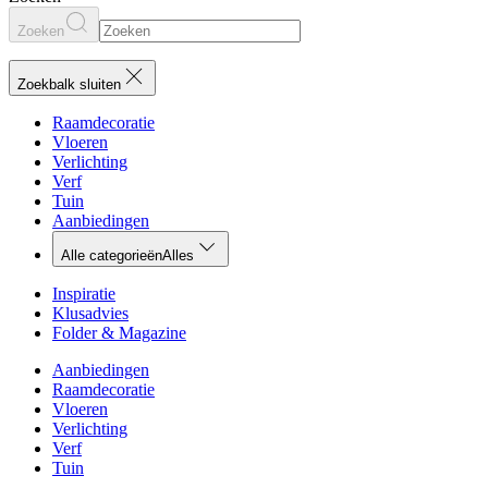
Zoeken
Zoekbalk sluiten
Raamdecoratie
Vloeren
Verlichting
Verf
Tuin
Aanbiedingen
Alle categorieën
Alles
Inspiratie
Klusadvies
Folder & Magazine
Aanbiedingen
Raamdecoratie
Vloeren
Verlichting
Verf
Tuin