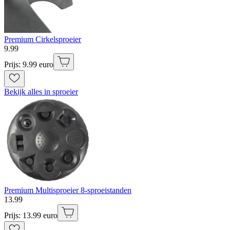
Premium Cirkelsproeier
9
.
99
Prijs: 9.99 euro
Bekijk alles in sproeier
Premium Multisproeier 8-sproeistanden
13
.
99
Prijs: 13.99 euro