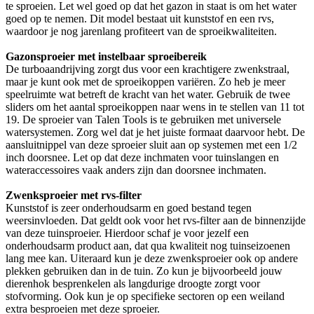
te sproeien. Let wel goed op dat het gazon in staat is om het water
goed op te nemen. Dit model bestaat uit kunststof en een rvs,
waardoor je nog jarenlang profiteert van de sproeikwaliteiten.
Gazonsproeier met instelbaar sproeibereik
De turboaandrijving zorgt dus voor een krachtigere zwenkstraal,
maar je kunt ook met de sproeikoppen variëren. Zo heb je meer
speelruimte wat betreft de kracht van het water. Gebruik de twee
sliders om het aantal sproeikoppen naar wens in te stellen van 11 tot
19. De sproeier van Talen Tools is te gebruiken met universele
watersystemen. Zorg wel dat je het juiste formaat daarvoor hebt. De
aansluitnippel van deze sproeier sluit aan op systemen met een 1/2
inch doorsnee. Let op dat deze inchmaten voor tuinslangen en
wateraccessoires vaak anders zijn dan doorsnee inchmaten.
Zwenksproeier met rvs-filter
Kunststof is zeer onderhoudsarm en goed bestand tegen
weersinvloeden. Dat geldt ook voor het rvs-filter aan de binnenzijde
van deze tuinsproeier. Hierdoor schaf je voor jezelf een
onderhoudsarm product aan, dat qua kwaliteit nog tuinseizoenen
lang mee kan. Uiteraard kun je deze zwenksproeier ook op andere
plekken gebruiken dan in de tuin. Zo kun je bijvoorbeeld jouw
dierenhok besprenkelen als langdurige droogte zorgt voor
stofvorming. Ook kun je op specifieke sectoren op een weiland
extra besproeien met deze sproeier.