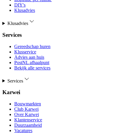
DIY's
Klusadvies
Klusadvies
Services
Gereedschap huren
Klusservice
Advies aan huis
PostNL afhaalpunt
Bekijk alle services
Services
Karwei
Bouwmarkten
Club Karwei
Over Karwei
Klantenservice
Duurzaamheid
Vacatures