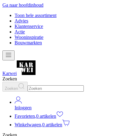
Ga naar hoofdinhoud
Toon hele assortiment
Advies
Klantenservice
Actie
Wooninspiratie
Bouwmarkten
Karwei
Zoeken
Zoeken
Inloggen
Favorieten
,
0 artikelen
Winkelwagen
,
0 artikelen
Zoeken