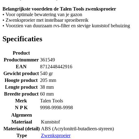
Belangrijkste voordelen de Talen Tools zwenksproeier
• Voor optimale bewatering van je gazon
• Zwenksproeier met instelbaar sproeibereik
• Voorzien van duurzaam rvs-filter en stevige kunststof behuizing
Specificaties
Product
Productnummer
361549
EAN
8712448442916
Gewicht product
540 gr
Hoogte product
205 mm
Lengte product
38 mm
Breedte product
60 mm
Merk
Talen Tools
N P K
9998-9998-9998
Algemeen
Materiaal
Kunststof
Materiaal (detail)
ABS (Acrylonitril-butadieen-styreen)
Type
Zwenksproeier