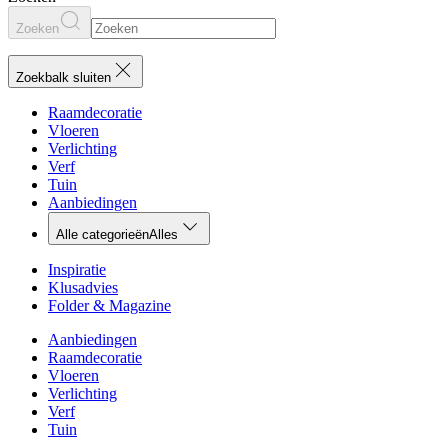
Zoeken
Zoekbalk sluiten
Raamdecoratie
Vloeren
Verlichting
Verf
Tuin
Aanbiedingen
Alle categorieën
Alles
Inspiratie
Klusadvies
Folder & Magazine
Aanbiedingen
Raamdecoratie
Vloeren
Verlichting
Verf
Tuin