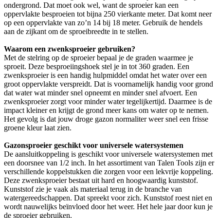
ondergrond. Dat moet ook wel, want de sproeier kan een
oppervlakte besproeien tot bijna 250 vierkante meter. Dat komt neer
op een oppervlakte van zo’n 14 bij 18 meter. Gebruik de hendels
aan de zijkant om de sproeibreedte in te stellen.
Waarom een zwenksproeier gebruiken?
Met de stelring op de sproeier bepaal je de graden waarmee je
sproeit. Deze besproeiingshoek stel je in tot 360 graden. Een
zwenksproeier is een handig hulpmiddel omdat het water over een
groot oppervlakte verspreidt. Dat is voornamelijk handig voor grond
dat water wat minder snel opneemt en minder snel afvoert. Een
zwenksproeier zorgt voor minder water tegelijkertijd. Daarmee is de
impact kleiner en krijgt de grond meer kans om water op te nemen.
Het gevolg is dat jouw droge gazon normaliter weer snel een frisse
groene kleur laat zien.
Gazonsproeier geschikt voor universele watersystemen
De aansluitkoppeling is geschikt voor universele watersystemen met
een doorsnee van 1/2 inch. In het assortiment van Talen Tools zijn er
verschillende koppelstukken die zorgen voor een lekvrije koppeling.
Deze zwenksproeier bestaat uit hard en hoogwaardig kunststof.
Kunststof zie je vaak als materiaal terug in de branche van
watergereedschappen. Dat spreekt voor zich. Kunststof roest niet en
wordt nauwelijks beïnvloed door het weer. Het hele jaar door kun je
de sproeier gebruiken.