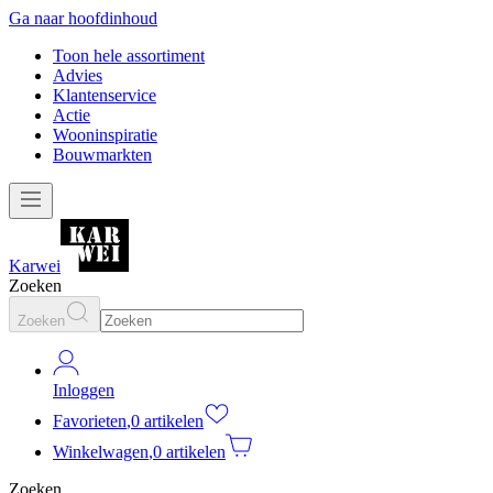
Ga naar hoofdinhoud
Toon hele assortiment
Advies
Klantenservice
Actie
Wooninspiratie
Bouwmarkten
Karwei
Zoeken
Zoeken
Inloggen
Favorieten
,
0 artikelen
Winkelwagen
,
0 artikelen
Zoeken