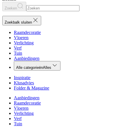
Zoeken
Zoekbalk sluiten
Raamdecoratie
Vloeren
Verlichting
Verf
Tuin
Aanbiedingen
Alle categorieën
Alles
Inspiratie
Klusadvies
Folder & Magazine
Aanbiedingen
Raamdecoratie
Vloeren
Verlichting
Verf
Tuin