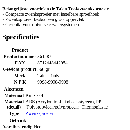
Belangrijkste voordelen de Talen Tools zwenksproeier
• Compacte zwenksproeier met instelbare sproeihoek
• Zwenksproeier beslaat een groot oppervlak
• Geschikt voor universele watersystemen
Specificaties
Product
Productnummer
361587
EAN
8712448442954
Gewicht product
560 gr
Merk
Talen Tools
N P K
9998-9998-9998
Algemeen
Materiaal
Kunststof
Materiaal
ABS (Acrylonitril-butadieen-styreen)
,
PP
(detail)
(Polypropyleen/polypropeen)
,
Thermoplastic
Type
Zwenksproeier
Gebruik
Vorstbestendig
Nee