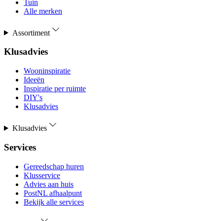
Tuin
Alle merken
Assortiment
Klusadvies
Wooninspiratie
Ideeën
Inspiratie per ruimte
DIY's
Klusadvies
Klusadvies
Services
Gereedschap huren
Klusservice
Advies aan huis
PostNL afhaalpunt
Bekijk alle services