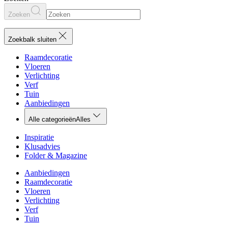
Zoeken
Zoekbalk sluiten
Raamdecoratie
Vloeren
Verlichting
Verf
Tuin
Aanbiedingen
Alle categorieën
Alles
Inspiratie
Klusadvies
Folder & Magazine
Aanbiedingen
Raamdecoratie
Vloeren
Verlichting
Verf
Tuin