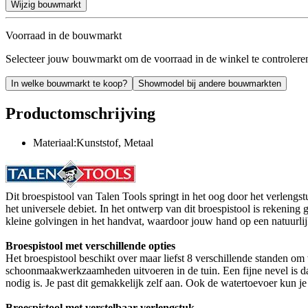
Wijzig bouwmarkt
Voorraad in de bouwmarkt
Selecteer jouw bouwmarkt om de voorraad in de winkel te controlere
In welke bouwmarkt te koop?
Showmodel bij andere bouwmarkten
Productomschrijving
Materiaal:Kunststof, Metaal
Dit broespistool van Talen Tools springt in het oog door het verlengs
het universele debiet. In het ontwerp van dit broespistool is rekeni
kleine golvingen in het handvat, waardoor jouw hand op een natuurlijk
Broespistool met verschillende opties
Het broespistool beschikt over maar liefst 8 verschillende standen om w
schoonmaakwerkzaamheden uitvoeren in de tuin. Een fijne nevel is dan 
nodig is. Je past dit gemakkelijk zelf aan. Ook de watertoevoer kun j
Broespistool met verstelbaar verlengstuk