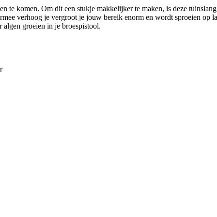
ten te komen. Om dit een stukje makkelijker te maken, is deze tuinslang
iermee verhoog je vergroot je jouw bereik enorm en wordt sproeien op l
 algen groeien in je broespistool.
r