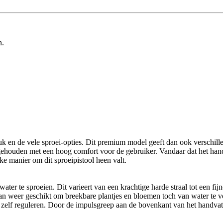
n.
tuk en de vele sproei-opties. Dit premium model geeft dan ook verschille
ng gehouden met een hoog comfort voor de gebruiker. Vandaar dat het ha
e manier om dit sproeipistool heen valt.
ater te sproeien. Dit varieert van een krachtige harde straal tot een fij
weer geschikt om breekbare plantjes en bloemen toch van water te voorz
e zelf reguleren. Door de impulsgreep aan de bovenkant van het handvat k