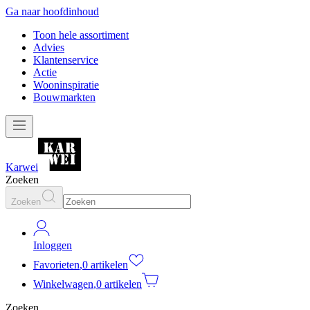
Ga naar hoofdinhoud
Toon hele assortiment
Advies
Klantenservice
Actie
Wooninspiratie
Bouwmarkten
Karwei
Zoeken
Zoeken
Inloggen
Favorieten
,
0 artikelen
Winkelwagen
,
0 artikelen
Zoeken