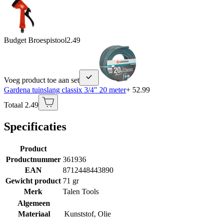
Budget Broespistool
2.49
Voeg product toe aan set
Gardena tuinslang classix 3/4" 20 meter
+ 52.99
Totaal 2.49
Specificaties
Product
Productnummer
361936
EAN
8712448443890
Gewicht product
71 gr
Merk
Talen Tools
Algemeen
Materiaal
Kunststof
,
Olie