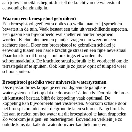
aan jouw sproeiklus begint. Je stelt de kracht van de waterstraal
eenvoudig handmatig in.
Waarom een broespistool gebruiken?
Een broespistool geeft extra opties op welke manier jij sproeit en
bewatert in de tuin. Vaak bestaat een tuin uit verschillende aspecten.
Een gazon kan bijvoorbeeld wat sneller en harder besproeid
worden. Kleine bloemen en plantjes vragen dan weer om een
zachtere straal. Door een broespistool te gebruiken schakel je
eenvoudig tussen een harde krachtige straal en een fijne nevelstraal.
Daardoor kan dit broespistool ook ingezet worden als
schoonmaakhulp. De krachtige straal gebruik je bijvoorbeeld om de
terrastegels af te spuiten. Ook kun je zo jouw oprit of tuinpad weer
schoonspuiten.
Broespistool geschikt voor universele watersystemen
Deze pistoolbroes koppel je eenvoudig aan de gangbare
watersystemen. Let op dat de doorsnee 1/2 inch is. Doordat de broes
uit kunststof bestaat, blijft de koppeling vaak optimaal. De
koppeling kan bijvoorbeeld niet vastroesten. Voorkom schade door
het broespistool niet over de grond te laten schuren. Na gebruik is
het aan te raden om het water uit dit broespistool te laten druppelen.
Zo voorkom je algen- en bacteriegroei. Bovendien verklein je zo
ook de kans dat kalk de waterdoorvoer kan belemmeren.