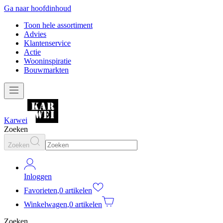
Ga naar hoofdinhoud
Toon hele assortiment
Advies
Klantenservice
Actie
Wooninspiratie
Bouwmarkten
Karwei
Zoeken
Zoeken
Inloggen
Favorieten
,
0 artikelen
Winkelwagen
,
0 artikelen
Zoeken