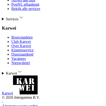
Advies aan huis
PostNL afhaalpunt
Bekijk alle services
Services
Karwei
Bouwmarkten
Club Karwei
Over Karwei
Klantenservice
Duurzaamheid
Vacatures
Nieuwsbrief
Karwei
Karwei
©
2026
Intergamma B.V.
-
Algemene voorwaarden