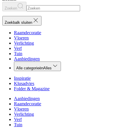
Zoeken
Zoekbalk sluiten
Raamdecoratie
Vloeren
Verlichting
Verf
Tuin
Aanbiedingen
Alle categorieën
Alles
Inspiratie
Klusadvies
Folder & Magazine
Aanbiedingen
Raamdecoratie
Vloeren
Verlichting
Verf
Tuin