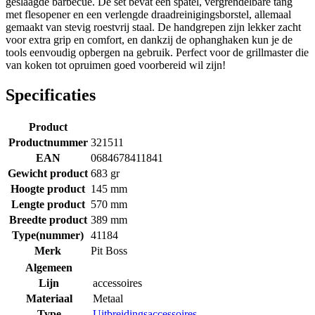
geslaagde barbecue. De set bevat een spatel, vergrendelbare tang
met flesopener en een verlengde draadreinigingsborstel, allemaal
gemaakt van stevig roestvrij staal. De handgrepen zijn lekker zacht
voor extra grip en comfort, en dankzij de ophanghaken kun je de
tools eenvoudig opbergen na gebruik. Perfect voor de grillmaster die
van koken tot opruimen goed voorbereid wil zijn!
Specificaties
Product
Productnummer
321511
EAN
0684678411841
Gewicht product
683 gr
Hoogte product
145 mm
Lengte product
570 mm
Breedte product
389 mm
Type(nummer)
41184
Merk
Pit Boss
Algemeen
Lijn
accessoires
Materiaal
Metaal
Type
Uitbreidingsaccessoires