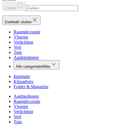
Zoeken
Zoekbalk sluiten
Raamdecoratie
Vloeren
Verlichting
Verf
Tuin
Aanbiedingen
Alle categorieën
Alles
Inspiratie
Klusadvies
Folder & Magazine
Aanbiedingen
Raamdecoratie
Vloeren
Verlichting
Verf
Tuin