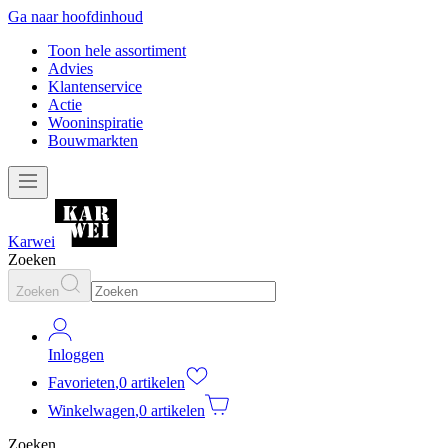
Ga naar hoofdinhoud
Toon hele assortiment
Advies
Klantenservice
Actie
Wooninspiratie
Bouwmarkten
Karwei
Zoeken
Zoeken
Inloggen
Favorieten
,
0 artikelen
Winkelwagen
,
0 artikelen
Zoeken