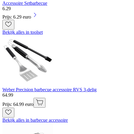
Accessoire Setbarbecue
6
.
29
Prijs: 6.29 euro
Bekijk alles in toolset
Weber Precision barbecue accessoire RVS 3-delig
64
.
99
Prijs: 64.99 euro
Bekijk alles in barbecue accessoire