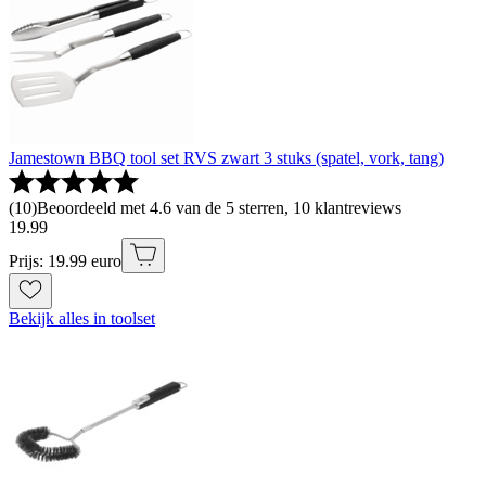
Jamestown BBQ tool set RVS zwart 3 stuks (spatel, vork, tang)
(
10
)
Beoordeeld met 4.6 van de 5 sterren, 10 klantreviews
19
.
99
Prijs: 19.99 euro
Bekijk alles in toolset