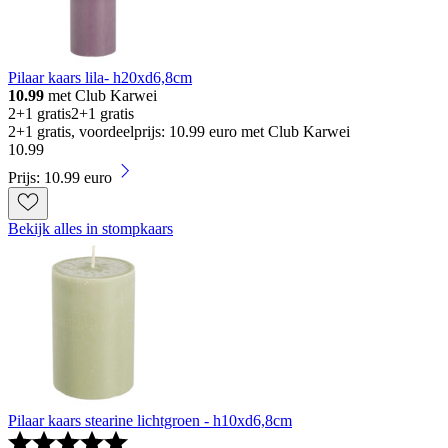
Pilaar kaars lila- h20xd6,8cm
10.99
met Club Karwei
2+1 gratis
2+1 gratis
2+1 gratis, voordeelprijs: 10.99 euro met Club Karwei
10
.
99
Prijs: 10.99 euro
Bekijk alles in stompkaars
Pilaar kaars stearine lichtgroen - h10xd6,8cm