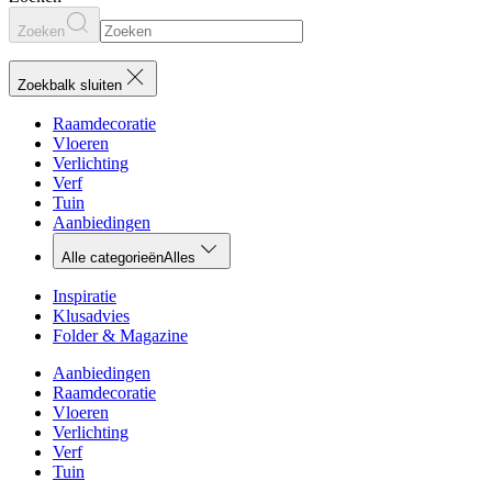
Zoeken
Zoekbalk sluiten
Raamdecoratie
Vloeren
Verlichting
Verf
Tuin
Aanbiedingen
Alle categorieën
Alles
Inspiratie
Klusadvies
Folder & Magazine
Aanbiedingen
Raamdecoratie
Vloeren
Verlichting
Verf
Tuin