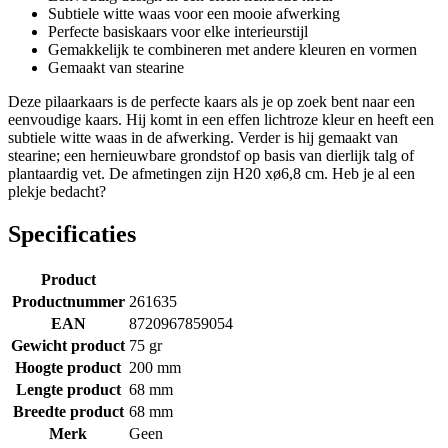
Subtiele witte waas voor een mooie afwerking
Perfecte basiskaars voor elke interieurstijl
Gemakkelijk te combineren met andere kleuren en vormen
Gemaakt van stearine
Deze pilaarkaars is de perfecte kaars als je op zoek bent naar een
eenvoudige kaars. Hij komt in een effen lichtroze kleur en heeft een
subtiele witte waas in de afwerking. Verder is hij gemaakt van
stearine; een hernieuwbare grondstof op basis van dierlijk talg of
plantaardig vet. De afmetingen zijn H20 xø6,8 cm. Heb je al een
plekje bedacht?
Specificaties
Product
Productnummer
261635
EAN
8720967859054
Gewicht product
75 gr
Hoogte product
200 mm
Lengte product
68 mm
Breedte product
68 mm
Merk
Geen