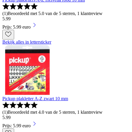
(
1
)
Beoordeeld met 5.0 van de 5 sterren, 1 klantreview
5
.
99
Prijs: 5.99 euro
Bekijk alles in lettersticker
Pickup plakletter A-Z zwart 10 mm
(
1
)
Beoordeeld met 4.0 van de 5 sterren, 1 klantreview
5
.
99
Prijs: 5.99 euro