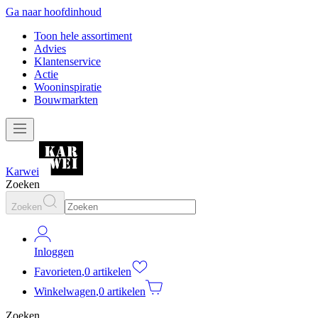
Ga naar hoofdinhoud
Toon hele assortiment
Advies
Klantenservice
Actie
Wooninspiratie
Bouwmarkten
Karwei
Zoeken
Zoeken
Inloggen
Favorieten
,
0 artikelen
Winkelwagen
,
0 artikelen
Zoeken