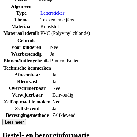
Algemeen
Type
Lettersticker
Thema
Teksten en cijfers
Materiaal
Kunststof
Materiaal (detail)
PVC (Polyvinyl chloride)
Gebruik
Voor kinderen
Nee
Weerbestendig
Ja
Binnen/buitengebruik
Binnen
,
Buiten
Technische kenmerken
Afneembaar
Ja
Kleurvast
Ja
Overschilderbaar
Nee
Verwijderbaar
Eenvoudig
Zelf op maat te maken
Nee
Zelfklevend
Ja
Bevestigingsmethode
Zelfklevend
Lees meer
Bestel- en bezorginformatie