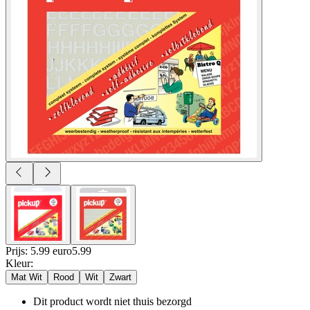
Prijs: 5.99 euro
5
.
99
Kleur
:
Mat Wit
Rood
Wit
Zwart
Dit product wordt niet thuis bezorgd