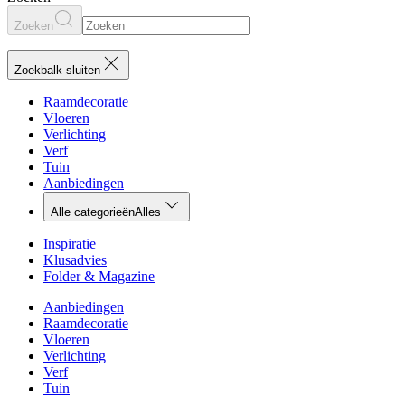
Zoeken
Zoekbalk sluiten
Raamdecoratie
Vloeren
Verlichting
Verf
Tuin
Aanbiedingen
Alle categorieën
Alles
Inspiratie
Klusadvies
Folder & Magazine
Aanbiedingen
Raamdecoratie
Vloeren
Verlichting
Verf
Tuin