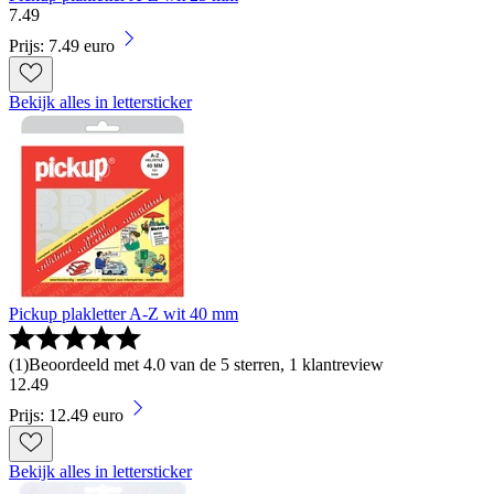
7
.
49
Prijs: 7.49 euro
Bekijk alles in lettersticker
Pickup plakletter A-Z wit 40 mm
(
1
)
Beoordeeld met 4.0 van de 5 sterren, 1 klantreview
12
.
49
Prijs: 12.49 euro
Bekijk alles in lettersticker