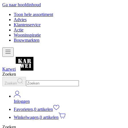
Ga naar hoofdinhoud
Toon hele assortiment
Advies
Klantenservice
Actie
Wooninspiratie
Bouwmarkten
Karwei
Zoeken
Zoeken
Inloggen
Favorieten
,
0 artikelen
Winkelwagen
,
0 artikelen
Zoeken