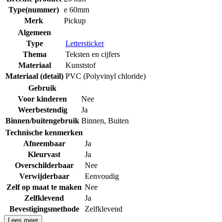
Type(nummer)
e 60mm
Merk
Pickup
Algemeen
Type
Lettersticker
Thema
Teksten en cijfers
Materiaal
Kunststof
Materiaal (detail)
PVC (Polyvinyl chloride)
Gebruik
Voor kinderen
Nee
Weerbestendig
Ja
Binnen/buitengebruik
Binnen
,
Buiten
Technische kenmerken
Afneembaar
Ja
Kleurvast
Ja
Overschilderbaar
Nee
Verwijderbaar
Eenvoudig
Zelf op maat te maken
Nee
Zelfklevend
Ja
Bevestigingsmethode
Zelfklevend
Lees meer