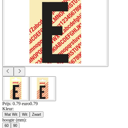
Prijs: 0.79 euro
0
.
79
Kleur
:
Mat Wit
Wit
Zwart
hoogte (mm)
:
60
90