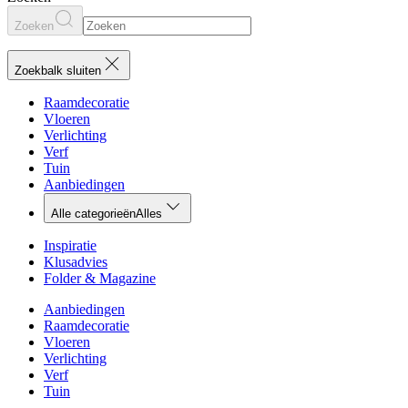
Zoeken
Zoekbalk sluiten
Raamdecoratie
Vloeren
Verlichting
Verf
Tuin
Aanbiedingen
Alle categorieën
Alles
Inspiratie
Klusadvies
Folder & Magazine
Aanbiedingen
Raamdecoratie
Vloeren
Verlichting
Verf
Tuin