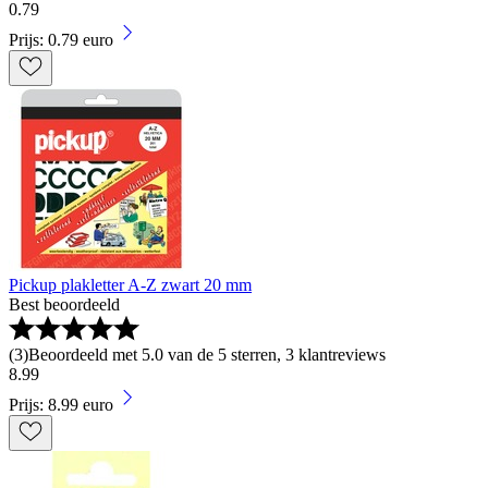
0
.
79
Prijs: 0.79 euro
Pickup plakletter A-Z zwart 20 mm
Best beoordeeld
(
3
)
Beoordeeld met 5.0 van de 5 sterren, 3 klantreviews
8
.
99
Prijs: 8.99 euro