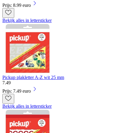
Prijs: 8.99 euro
Bekijk alles in lettersticker
Pickup plakletter A-Z wit 25 mm
7
.
49
Prijs: 7.49 euro
Bekijk alles in lettersticker