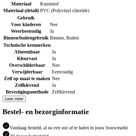
Materiaal
Kunststof
Materiaal (detail)
PVC (Polyvinyl chloride)
Gebruik
Voor kinderen
Nee
Weerbestendig
Ja
Binnen/buitengebruik
Binnen
,
Buiten
Technische kenmerken
Afneembaar
Ja
Kleurvast
Ja
Overschilderbaar
Nee
Verwijderbaar
Eenvoudig
Zelf op maat te maken
Nee
Zelfklevend
Ja
Bevestigingsmethode
Zelfklevend
Lees meer
Bestel- en bezorginformatie
Vandaag besteld, al na een uur af te halen in jouw bouwmarkt