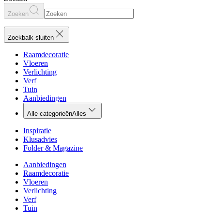
Zoeken
Zoekbalk sluiten
Raamdecoratie
Vloeren
Verlichting
Verf
Tuin
Aanbiedingen
Alle categorieën
Alles
Inspiratie
Klusadvies
Folder & Magazine
Aanbiedingen
Raamdecoratie
Vloeren
Verlichting
Verf
Tuin