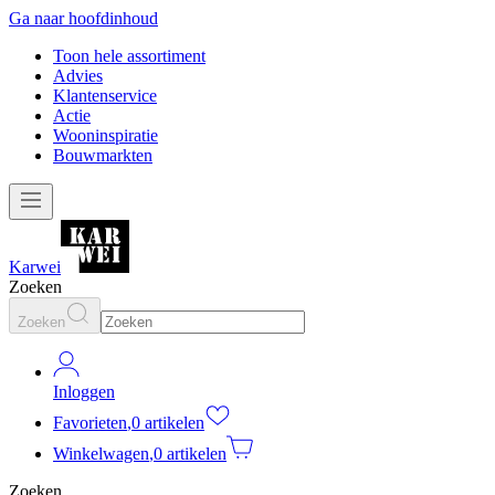
Ga naar hoofdinhoud
Toon hele assortiment
Advies
Klantenservice
Actie
Wooninspiratie
Bouwmarkten
Karwei
Zoeken
Zoeken
Inloggen
Favorieten
,
0 artikelen
Winkelwagen
,
0 artikelen
Zoeken