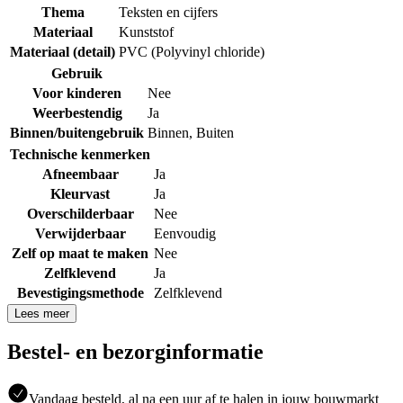
Thema
Teksten en cijfers
Materiaal
Kunststof
Materiaal (detail)
PVC (Polyvinyl chloride)
Gebruik
Voor kinderen
Nee
Weerbestendig
Ja
Binnen/buitengebruik
Binnen
,
Buiten
Technische kenmerken
Afneembaar
Ja
Kleurvast
Ja
Overschilderbaar
Nee
Verwijderbaar
Eenvoudig
Zelf op maat te maken
Nee
Zelfklevend
Ja
Bevestigingsmethode
Zelfklevend
Lees meer
Bestel- en bezorginformatie
Vandaag besteld, al na een uur af te halen in jouw bouwmarkt