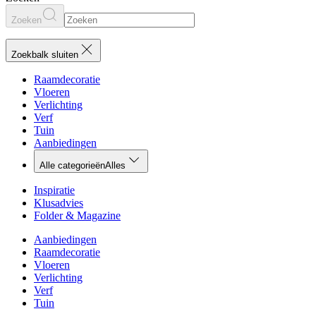
Zoeken
Zoekbalk sluiten
Raamdecoratie
Vloeren
Verlichting
Verf
Tuin
Aanbiedingen
Alle categorieën
Alles
Inspiratie
Klusadvies
Folder & Magazine
Aanbiedingen
Raamdecoratie
Vloeren
Verlichting
Verf
Tuin