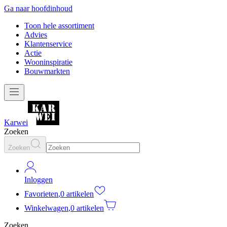
Ga naar hoofdinhoud
Toon hele assortiment
Advies
Klantenservice
Actie
Wooninspiratie
Bouwmarkten
Karwei
Zoeken
Zoeken
Inloggen
Favorieten
,
0 artikelen
Winkelwagen
,
0 artikelen
Zoeken