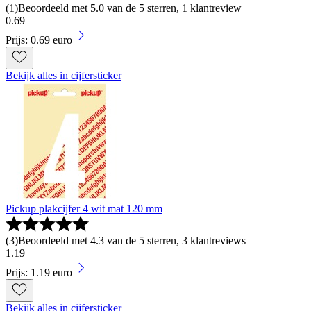
(
1
)
Beoordeeld met 5.0 van de 5 sterren, 1 klantreview
0
.
69
Prijs: 0.69 euro
Bekijk alles in cijfersticker
Pickup plakcijfer 4 wit mat 120 mm
(
3
)
Beoordeeld met 4.3 van de 5 sterren, 3 klantreviews
1
.
19
Prijs: 1.19 euro
Bekijk alles in cijfersticker