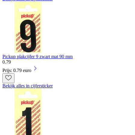
Pickup plakcijfer 9 zwart mat 90 mm
0
.
79
Prijs: 0.79 euro
Bekijk alles in cijfersticker