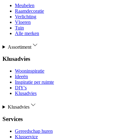
Meubelen
Raamdecoratie
Verlichting
Vloeren
Tuin
Alle merken
Assortiment
Klusadvies
Wooninspiratie
Ideeën
Inspiratie per ruimte
DIY's
Klusadvies
Klusadvies
Services
Gereedschap huren
Klusservice