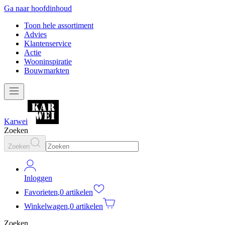
Ga naar hoofdinhoud
Toon hele assortiment
Advies
Klantenservice
Actie
Wooninspiratie
Bouwmarkten
Karwei
Zoeken
Zoeken
Inloggen
Favorieten
,
0 artikelen
Winkelwagen
,
0 artikelen
Zoeken