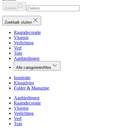
Zoeken
Zoekbalk sluiten
Raamdecoratie
Vloeren
Verlichting
Verf
Tuin
Aanbiedingen
Alle categorieën
Alles
Inspiratie
Klusadvies
Folder & Magazine
Aanbiedingen
Raamdecoratie
Vloeren
Verlichting
Verf
Tuin