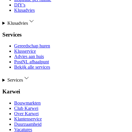
DIY's
Klusadvies
Klusadvies
Services
Gereedschap huren
Klusservice
Advies aan huis
PostNL afhaalpunt
Bekijk alle services
Services
Karwei
Bouwmarkten
Club Karwei
Over Karwei
Klantenservice
Duurzaamheid
Vacatures