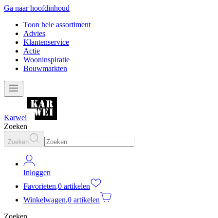
Ga naar hoofdinhoud
Toon hele assortiment
Advies
Klantenservice
Actie
Wooninspiratie
Bouwmarkten
Karwei
Zoeken
Zoeken
Inloggen
Favorieten
,
0 artikelen
Winkelwagen
,
0 artikelen
Zoeken