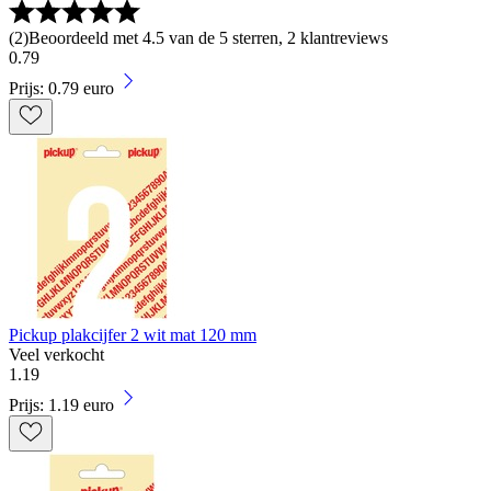
(
2
)
Beoordeeld met 4.5 van de 5 sterren, 2 klantreviews
0
.
79
Prijs: 0.79 euro
Pickup plakcijfer 2 wit mat 120 mm
Veel verkocht
1
.
19
Prijs: 1.19 euro