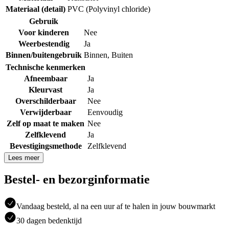
Materiaal (detail)
PVC (Polyvinyl chloride)
Gebruik
Voor kinderen
Nee
Weerbestendig
Ja
Binnen/buitengebruik
Binnen
,
Buiten
Technische kenmerken
Afneembaar
Ja
Kleurvast
Ja
Overschilderbaar
Nee
Verwijderbaar
Eenvoudig
Zelf op maat te maken
Nee
Zelfklevend
Ja
Bevestigingsmethode
Zelfklevend
Lees meer
Bestel- en bezorginformatie
Vandaag besteld, al na een uur af te halen in jouw bouwmarkt
30 dagen bedenktijd