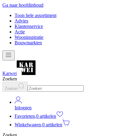
Ga naar hoofdinhoud
Toon hele assortiment
Advies
Klantenservice
Actie
Wooninspiratie
Bouwmarkten
Karwei
Zoeken
Zoeken
Inloggen
Favorieten
,
0 artikelen
Winkelwagen
,
0 artikelen
Zoeken