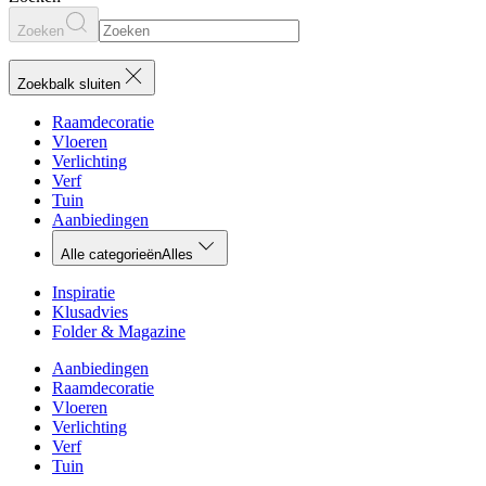
Zoeken
Zoekbalk sluiten
Raamdecoratie
Vloeren
Verlichting
Verf
Tuin
Aanbiedingen
Alle categorieën
Alles
Inspiratie
Klusadvies
Folder & Magazine
Aanbiedingen
Raamdecoratie
Vloeren
Verlichting
Verf
Tuin