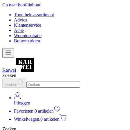
Ga naar hoofdinhoud
Toon hele assortiment
Advies
Klantenservice
Actie
Wooninspiratie
Bouwmarkten
Karwei
Zoeken
Zoeken
Inloggen
Favorieten
,
0 artikelen
Winkelwagen
,
0 artikelen
Zoeken