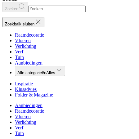
Zoeken
Zoekbalk sluiten
Raamdecoratie
Vloeren
Verlichting
Verf
Tuin
Aanbiedingen
Alle categorieën
Alles
Inspiratie
Klusadvies
Folder & Magazine
Aanbiedingen
Raamdecoratie
Vloeren
Verlichting
Verf
Tuin