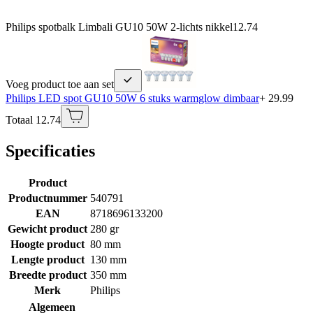
Philips spotbalk Limbali GU10 50W 2-lichts nikkel
12.74
Voeg product toe aan set
Philips LED spot GU10 50W 6 stuks warmglow dimbaar
+ 29.99
Totaal 12.74
Specificaties
Product
Productnummer
540791
EAN
8718696133200
Gewicht product
280 gr
Hoogte product
80 mm
Lengte product
130 mm
Breedte product
350 mm
Merk
Philips
Algemeen