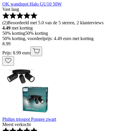
OK wandspot Halo GU10 50W
Vast laag
(
2
)
Beoordeeld met 5.0 van de 5 sterren, 2 klantreviews
4.49
met korting
50% korting
50% korting
50% korting, voordeelprijs: 4.49 euro met korting
8
.
99
Prijs: 8.99 euro
Philips triospot Pongee zwart
Meest verkocht