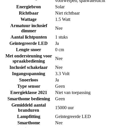
voorwerpen; spatwaterdicht
Energiebron
Solar
Richtbaar
Niet richtbaar
Wattage
1.5 Watt
Armatuur inclusief
Nee
dimmer
Aantal lichtpunten
1 stuks
Geïntegreerde LED
Ja
Lengte snoer
0 cm
Met ondersteuning voor
Nee
spraakbediening
Inclusief schakelaar
Nee
Ingangsspanning
3.3 Volt
Snoerloos
Ja
Type sensor
Geen
Energieklasse 2021
Niet van toepassing
Smarthome bediening
Geen
Gemiddeld aantal
15000 uur
branduren
Lampfitting
Geïntegreerde LED
Smarthome
Nee