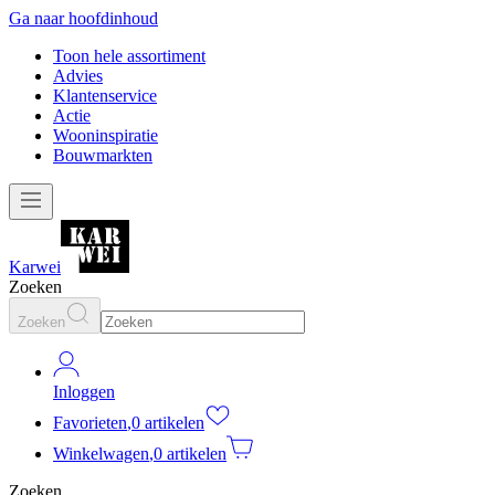
Ga naar hoofdinhoud
Toon hele assortiment
Advies
Klantenservice
Actie
Wooninspiratie
Bouwmarkten
Karwei
Zoeken
Zoeken
Inloggen
Favorieten
,
0 artikelen
Winkelwagen
,
0 artikelen
Zoeken