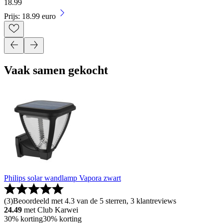
18
.
99
Prijs: 18.99 euro
Vaak samen gekocht
Philips solar wandlamp Vapora zwart
(
3
)
Beoordeeld met 4.3 van de 5 sterren, 3 klantreviews
24.49
met Club Karwei
30% korting
30% korting