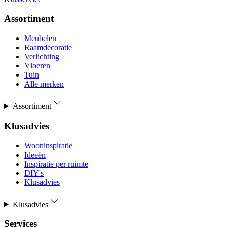
Assortiment
Meubelen
Raamdecoratie
Verlichting
Vloeren
Tuin
Alle merken
Assortiment
Klusadvies
Wooninspiratie
Ideeën
Inspiratie per ruimte
DIY's
Klusadvies
Klusadvies
Services