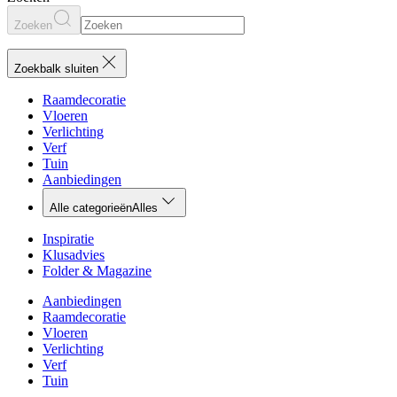
Zoeken
Zoekbalk sluiten
Raamdecoratie
Vloeren
Verlichting
Verf
Tuin
Aanbiedingen
Alle categorieën
Alles
Inspiratie
Klusadvies
Folder & Magazine
Aanbiedingen
Raamdecoratie
Vloeren
Verlichting
Verf
Tuin