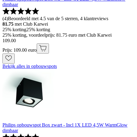
dimbaar
(
4
)
Beoordeeld met 4.5 van de 5 sterren, 4 klantreviews
81.75
met Club Karwei
25% korting
25% korting
25% korting, voordeelprijs: 81.75 euro met Club Karwei
109
.
00
Prijs: 109.00 euro
Bekijk alles in opbouwspots
Philips opbouwspot Box zwart - Incl 1X LED 4,5W WarmGlow
dimbaar