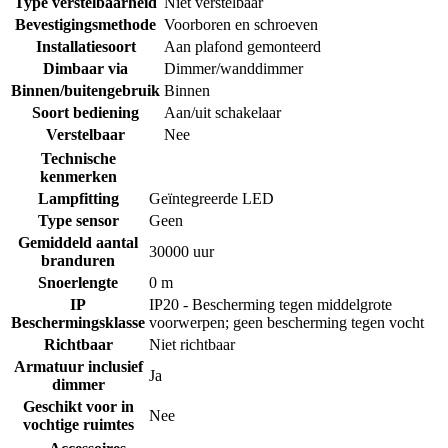
Type verstelbaarheid
Niet verstelbaar
Bevestigingsmethode
Voorboren en schroeven
Installatiesoort
Aan plafond gemonteerd
Dimbaar via
Dimmer/wanddimmer
Binnen/buitengebruik
Binnen
Soort bediening
Aan/uit schakelaar
Verstelbaar
Nee
Technische
kenmerken
Lampfitting
Geïntegreerde LED
Type sensor
Geen
Gemiddeld aantal
30000 uur
branduren
Snoerlengte
0 m
IP
IP20 - Bescherming tegen middelgrote
Beschermingsklasse
voorwerpen; geen bescherming tegen vocht
Richtbaar
Niet richtbaar
Armatuur inclusief
Ja
dimmer
Geschikt voor in
Nee
vochtige ruimtes