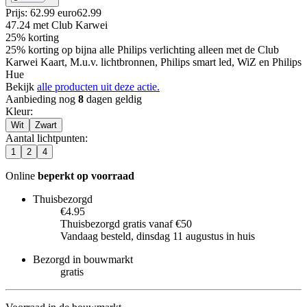
Prijs: 62.99 euro
62
.
99
47.24
met Club Karwei
25% korting
25% korting op bijna alle Philips verlichting alleen met de Club
Karwei Kaart, M.u.v. lichtbronnen, Philips smart led, WiZ en Philips
Hue
Bekijk
alle producten uit deze actie.
Aanbieding nog
8
dagen geldig
Kleur
:
Wit
Zwart
Aantal lichtpunten
:
1
2
4
Online
beperkt op voorraad
Thuisbezorgd
€4.95
Thuisbezorgd gratis vanaf €50
Vandaag besteld, dinsdag 11 augustus in huis
Bezorgd in bouwmarkt
gratis