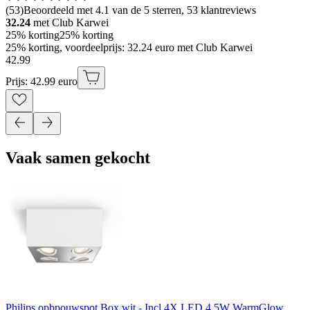
(
53
)
Beoordeeld met 4.1 van de 5 sterren, 53 klantreviews
32.24
met Club Karwei
25% korting
25% korting
25% korting, voordeelprijs: 32.24 euro met Club Karwei
42
.
99
Prijs: 42.99 euro
Vaak samen gekocht
Philips opbpouwspot Box wit - Incl 4X LED 4,5W WarmGlow