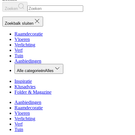
Zoeken
Zoekbalk sluiten
Raamdecoratie
Vloeren
Verlichting
Verf
Tuin
Aanbiedingen
Alle categorieën
Alles
Inspiratie
Klusadvies
Folder & Magazine
Aanbiedingen
Raamdecoratie
Vloeren
Verlichting
Verf
Tuin