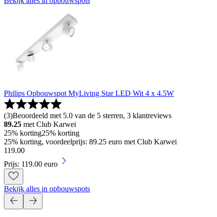
Bekijk alles in opbouwspots
Philips Opbouwspot MyLiving Star LED Wit 4 x 4.5W
(
3
)
Beoordeeld met 5.0 van de 5 sterren, 3 klantreviews
89.25
met Club Karwei
25% korting
25% korting
25% korting, voordeelprijs: 89.25 euro met Club Karwei
119
.
00
Prijs: 119.00 euro
Bekijk alles in opbouwspots