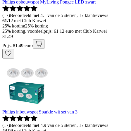
Philips opbouwspot MyLiving Pongee LED zwart
(
17
)
Beoordeeld met 4.1 van de 5 sterren, 17 klantreviews
61.12
met Club Karwei
25% korting
25% korting
25% korting, voordeelprijs: 61.12 euro met Club Karwei
81
.
49
Prijs: 81.49 euro
Philips inbouwspot Sparkle wit set van 3
(
17
)
Beoordeeld met 4.9 van de 5 sterren, 17 klantreviews
44.99
met Club Karwei