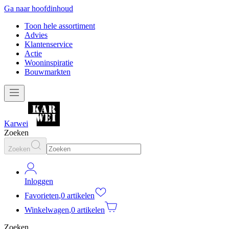
Ga naar hoofdinhoud
Toon hele assortiment
Advies
Klantenservice
Actie
Wooninspiratie
Bouwmarkten
Karwei
Zoeken
Zoeken
Inloggen
Favorieten
,
0 artikelen
Winkelwagen
,
0 artikelen
Zoeken