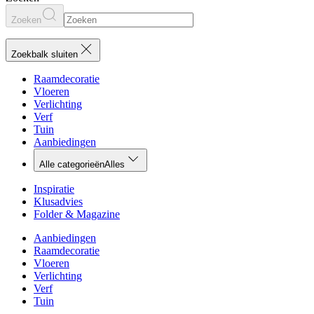
Zoeken
Zoekbalk sluiten
Raamdecoratie
Vloeren
Verlichting
Verf
Tuin
Aanbiedingen
Alle categorieën
Alles
Inspiratie
Klusadvies
Folder & Magazine
Aanbiedingen
Raamdecoratie
Vloeren
Verlichting
Verf
Tuin