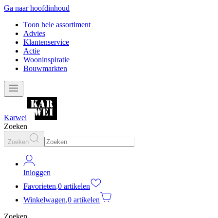
Ga naar hoofdinhoud
Toon hele assortiment
Advies
Klantenservice
Actie
Wooninspiratie
Bouwmarkten
Karwei
Zoeken
Zoeken
Inloggen
Favorieten
,
0 artikelen
Winkelwagen
,
0 artikelen
Zoeken