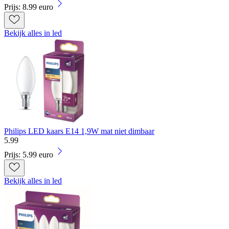
Prijs: 8.99 euro
Bekijk alles in led
Philips LED kaars E14 1,9W mat niet dimbaar
5
.
99
Prijs: 5.99 euro
Bekijk alles in led