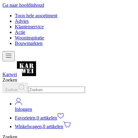
Ga naar hoofdinhoud
Toon hele assortiment
Advies
Klantenservice
Actie
Wooninspiratie
Bouwmarkten
Karwei
Zoeken
Zoeken
Inloggen
Favorieten
,
0 artikelen
Winkelwagen
,
0 artikelen
Zoeken