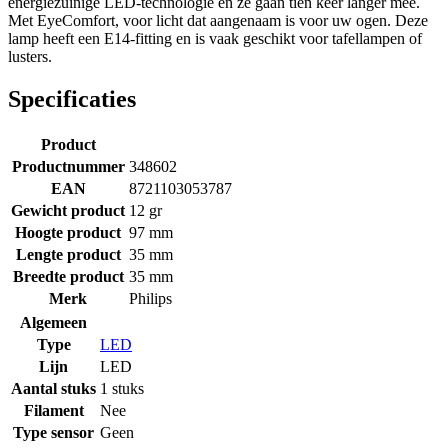
energiezuinige LED-technologie en ze gaan tien keer langer mee.
Met EyeComfort, voor licht dat aangenaam is voor uw ogen. Deze
lamp heeft een E14-fitting en is vaak geschikt voor tafellampen of
lusters.
Specificaties
Product
Productnummer
348602
EAN
8721103053787
Gewicht product
12 gr
Hoogte product
97 mm
Lengte product
35 mm
Breedte product
35 mm
Merk
Philips
Algemeen
Type
LED
Lijn
LED
Aantal stuks
1 stuks
Filament
Nee
Type sensor
Geen