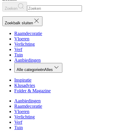
Zoeken
Zoekbalk sluiten
Raamdecoratie
Vloeren
Verlichting
Verf
Tuin
Aanbiedingen
Alle categorieën
Alles
Inspiratie
Klusadvies
Folder & Magazine
Aanbiedingen
Raamdecoratie
Vloeren
Verlichting
Verf
Tuin