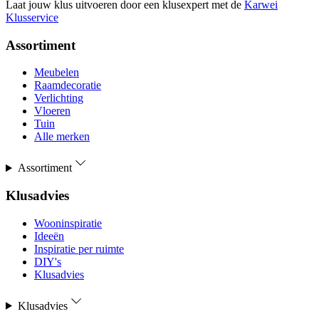
Laat jouw klus uitvoeren door een klusexpert met de
Karwei
Klusservice
Assortiment
Meubelen
Raamdecoratie
Verlichting
Vloeren
Tuin
Alle merken
Assortiment
Klusadvies
Wooninspiratie
Ideeën
Inspiratie per ruimte
DIY's
Klusadvies
Klusadvies