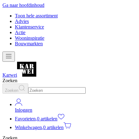
Ga naar hoofdinhoud
Toon hele assortiment
Advies
Klantenservice
Actie
Wooninspiratie
Bouwmarkten
Karwei
Zoeken
Zoeken
Inloggen
Favorieten
,
0 artikelen
Winkelwagen
,
0 artikelen
Zoeken