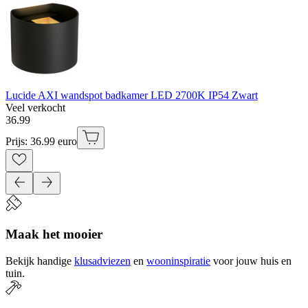
Lucide AXI wandspot badkamer LED 2700K IP54 Zwart
Veel verkocht
36
.
99
Prijs: 36.99 euro
Maak het mooier
Bekijk handige
klusadviezen
en
wooninspiratie
voor jouw huis en
tuin.