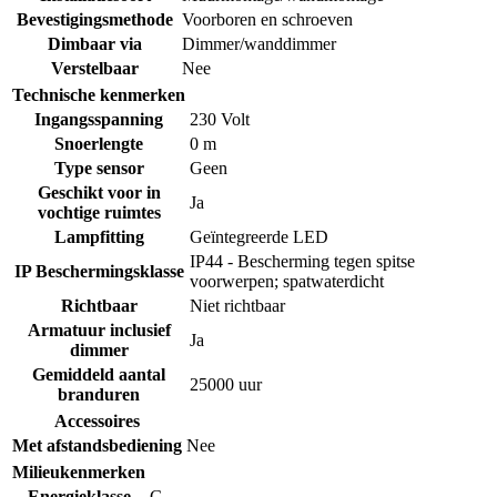
Bevestigingsmethode
Voorboren en schroeven
Dimbaar via
Dimmer/wanddimmer
Verstelbaar
Nee
Technische kenmerken
Ingangsspanning
230 Volt
Snoerlengte
0 m
Type sensor
Geen
Geschikt voor in
Ja
vochtige ruimtes
Lampfitting
Geïntegreerde LED
IP44 - Bescherming tegen spitse
IP Beschermingsklasse
voorwerpen; spatwaterdicht
Richtbaar
Niet richtbaar
Armatuur inclusief
Ja
dimmer
Gemiddeld aantal
25000 uur
branduren
Accessoires
Met afstandsbediening
Nee
Milieukenmerken
Energieklasse
G