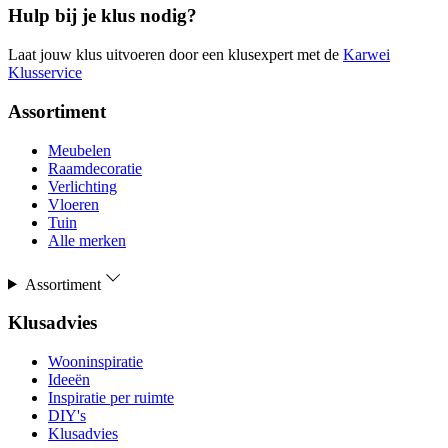
Hulp bij je klus nodig?
Laat jouw klus uitvoeren door een klusexpert met de
Karwei
Klusservice
Assortiment
Meubelen
Raamdecoratie
Verlichting
Vloeren
Tuin
Alle merken
Assortiment
Klusadvies
Wooninspiratie
Ideeën
Inspiratie per ruimte
DIY's
Klusadvies