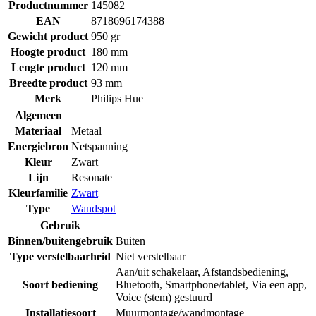
Productnummer
145082
EAN
8718696174388
Gewicht product
950 gr
Hoogte product
180 mm
Lengte product
120 mm
Breedte product
93 mm
Merk
Philips Hue
Algemeen
Materiaal
Metaal
Energiebron
Netspanning
Kleur
Zwart
Lijn
Resonate
Kleurfamilie
Zwart
Type
Wandspot
Gebruik
Binnen/buitengebruik
Buiten
Type verstelbaarheid
Niet verstelbaar
Aan/uit schakelaar
,
Afstandsbediening
,
Soort bediening
Bluetooth
,
Smartphone/tablet
,
Via een app
,
Voice (stem) gestuurd
Installatiesoort
Muurmontage/wandmontage