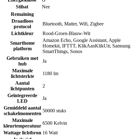
Stibat
Nee
Remaining
Draadloos
Bluetooth
,
Matter
,
Wifi
,
Zigbee
protocol
Lichtkleur
Rood-Groen-Blauw-Wit
Amazon Echo
,
Google Assistant
,
Apple
Smarthome
Homekit
,
IFTTT
,
KlikAanKlikUit
,
Samsung
platform
SmartThings
,
Sonos
Gebruiken met
Ja
hub
Maximale
1180 lm
lichtsterkte
Aantal
2
lichtpunten
Geïntegreerde
Ja
LED
Gemiddeld aantal
50000 stuks
schakelmomenten
Maximale
6500 Kelvin
kleurtemperatuur
Wattage lichtbron
16 Watt