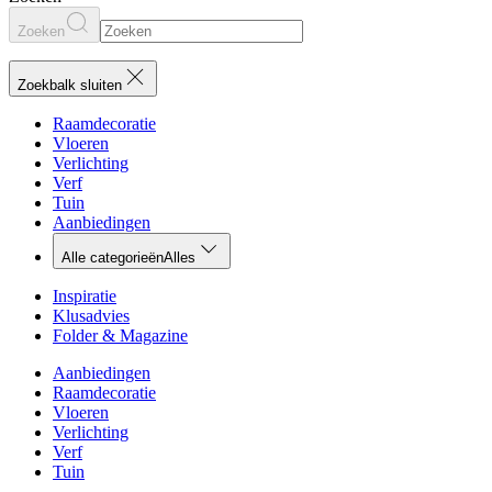
Zoeken
Zoekbalk sluiten
Raamdecoratie
Vloeren
Verlichting
Verf
Tuin
Aanbiedingen
Alle categorieën
Alles
Inspiratie
Klusadvies
Folder & Magazine
Aanbiedingen
Raamdecoratie
Vloeren
Verlichting
Verf
Tuin