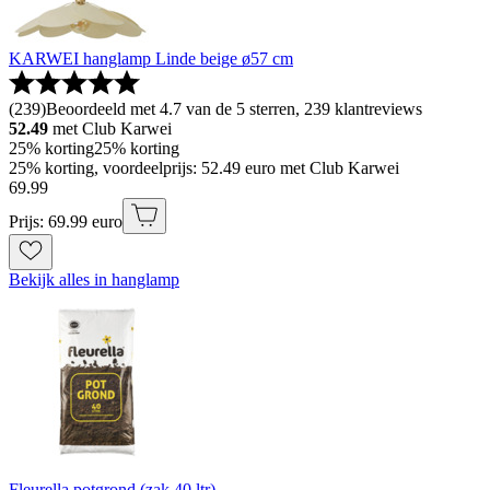
KARWEI hanglamp Linde beige ø57 cm
(
239
)
Beoordeeld met 4.7 van de 5 sterren, 239 klantreviews
52.49
met Club Karwei
25% korting
25% korting
25% korting, voordeelprijs: 52.49 euro met Club Karwei
69
.
99
Prijs: 69.99 euro
Bekijk alles in hanglamp
Fleurella potgrond (zak 40 ltr)