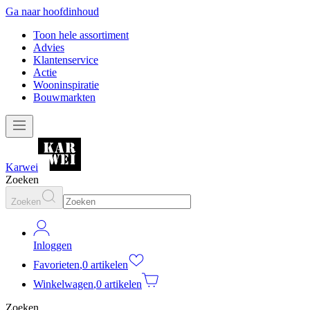
Ga naar hoofdinhoud
Toon hele assortiment
Advies
Klantenservice
Actie
Wooninspiratie
Bouwmarkten
Karwei
Zoeken
Zoeken
Inloggen
Favorieten
,
0 artikelen
Winkelwagen
,
0 artikelen
Zoeken