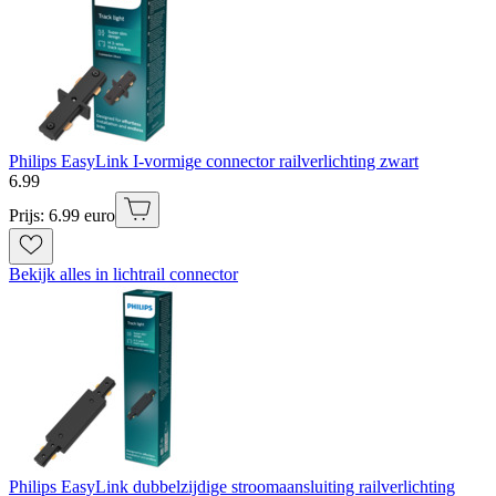
Philips EasyLink I-vormige connector railverlichting zwart
6
.
99
Prijs: 6.99 euro
Bekijk alles in lichtrail connector
Philips EasyLink dubbelzijdige stroomaansluiting railverlichting