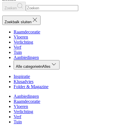
Zoeken
Zoekbalk sluiten
Raamdecoratie
Vloeren
Verlichting
Verf
Tuin
Aanbiedingen
Alle categorieën
Alles
Inspiratie
Klusadvies
Folder & Magazine
Aanbiedingen
Raamdecoratie
Vloeren
Verlichting
Verf
Tuin