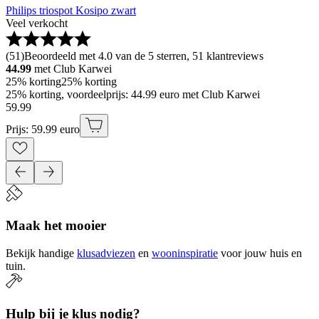
Philips triospot Kosipo zwart
Veel verkocht
(
51
)
Beoordeeld met 4.0 van de 5 sterren, 51 klantreviews
44.99
met Club Karwei
25% korting
25% korting
25% korting, voordeelprijs: 44.99 euro met Club Karwei
59
.
99
Prijs: 59.99 euro
Maak het mooier
Bekijk handige
klusadviezen
en
wooninspiratie
voor jouw huis en
tuin.
Hulp bij je klus nodig?