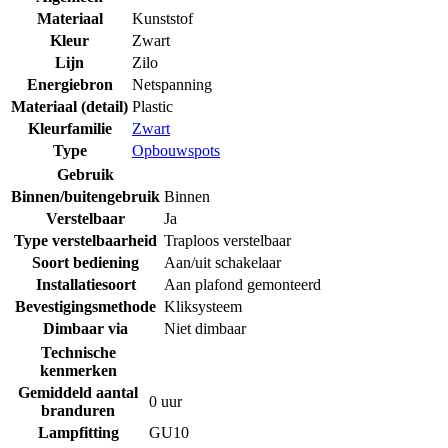
Materiaal
Kunststof
Kleur
Zwart
Lijn
Zilo
Energiebron
Netspanning
Materiaal (detail)
Plastic
Kleurfamilie
Zwart
Type
Opbouwspots
Gebruik
Binnen/buitengebruik
Binnen
Verstelbaar
Ja
Type verstelbaarheid
Traploos verstelbaar
Soort bediening
Aan/uit schakelaar
Installatiesoort
Aan plafond gemonteerd
Bevestigingsmethode
Kliksysteem
Dimbaar via
Niet dimbaar
Technische
kenmerken
Gemiddeld aantal
0 uur
branduren
Lampfitting
GU10