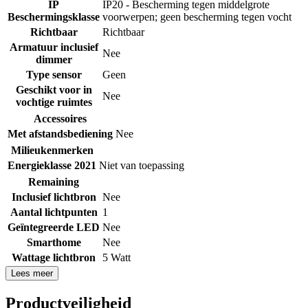
IP
IP20 - Bescherming tegen middelgrote
Beschermingsklasse
voorwerpen; geen bescherming tegen vocht
Richtbaar
Richtbaar
Armatuur inclusief
Nee
dimmer
Type sensor
Geen
Geschikt voor in
Nee
vochtige ruimtes
Accessoires
Met afstandsbediening
Nee
Milieukenmerken
Energieklasse 2021
Niet van toepassing
Remaining
Inclusief lichtbron
Nee
Aantal lichtpunten
1
Geïntegreerde LED
Nee
Smarthome
Nee
Wattage lichtbron
5 Watt
Lees meer
Productveiligheid