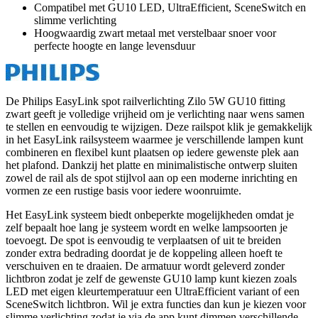
Compatibel met GU10 LED, UltraEfficient, SceneSwitch en
slimme verlichting
Hoogwaardig zwart metaal met verstelbaar snoer voor
perfecte hoogte en lange levensduur
De Philips EasyLink spot railverlichting Zilo 5W GU10 fitting
zwart geeft je volledige vrijheid om je verlichting naar wens samen
te stellen en eenvoudig te wijzigen. Deze railspot klik je gemakkelijk
in het EasyLink railsysteem waarmee je verschillende lampen kunt
combineren en flexibel kunt plaatsen op iedere gewenste plek aan
het plafond. Dankzij het platte en minimalistische ontwerp sluiten
zowel de rail als de spot stijlvol aan op een moderne inrichting en
vormen ze een rustige basis voor iedere woonruimte.
Het EasyLink systeem biedt onbeperkte mogelijkheden omdat je
zelf bepaalt hoe lang je systeem wordt en welke lampsoorten je
toevoegt. De spot is eenvoudig te verplaatsen of uit te breiden
zonder extra bedrading doordat je de koppeling alleen hoeft te
verschuiven en te draaien. De armatuur wordt geleverd zonder
lichtbron zodat je zelf de gewenste GU10 lamp kunt kiezen zoals
LED met eigen kleurtemperatuur een UltraEfficient variant of een
SceneSwitch lichtbron. Wil je extra functies dan kun je kiezen voor
slimme verlichting zodat je via de app kunt dimmen verschillende