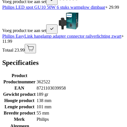
Voeg product toe aan set
Philips LED spot GU10 50W 6 stuks warmglow dimbaar
+ 29.99
Voeg product toe aan set
Philips EasyLink hanglamp adapter connector railverlichting zwart
+
11.99
Totaal 23.99
Specificaties
Product
Productnummer
362522
EAN
8721103039958
Gewicht product
189 gr
Hoogte product
138 mm
Lengte product
101 mm
Breedte product
55 mm
Merk
Philips
Algemeen