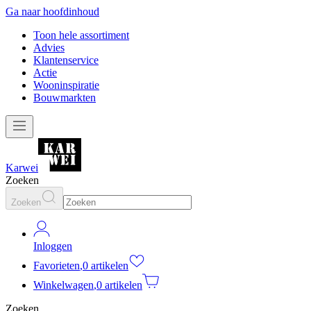
Ga naar hoofdinhoud
Toon hele assortiment
Advies
Klantenservice
Actie
Wooninspiratie
Bouwmarkten
Karwei
Zoeken
Zoeken
Inloggen
Favorieten
,
0 artikelen
Winkelwagen
,
0 artikelen
Zoeken