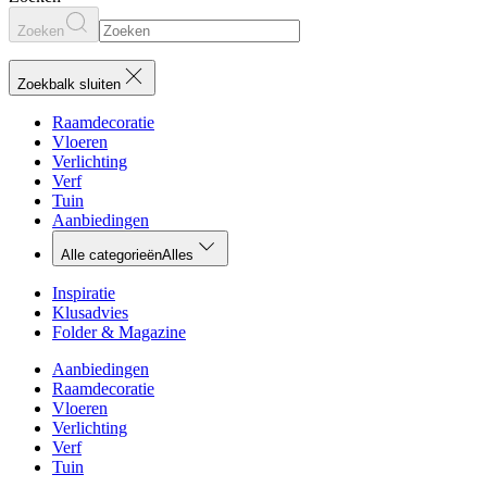
Zoeken
Zoekbalk sluiten
Raamdecoratie
Vloeren
Verlichting
Verf
Tuin
Aanbiedingen
Alle categorieën
Alles
Inspiratie
Klusadvies
Folder & Magazine
Aanbiedingen
Raamdecoratie
Vloeren
Verlichting
Verf
Tuin