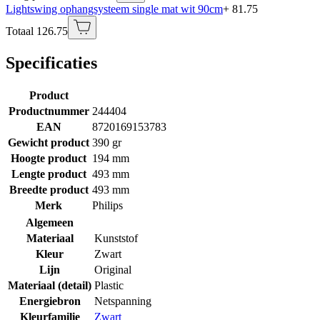
Lightswing ophangsysteem single mat wit 90cm
+ 81.75
Totaal 126.75
Specificaties
Product
Productnummer
244404
EAN
8720169153783
Gewicht product
390 gr
Hoogte product
194 mm
Lengte product
493 mm
Breedte product
493 mm
Merk
Philips
Algemeen
Materiaal
Kunststof
Kleur
Zwart
Lijn
Original
Materiaal (detail)
Plastic
Energiebron
Netspanning
Kleurfamilie
Zwart