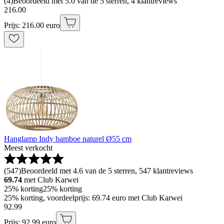
(
4
)
Beoordeeld met 5.0 van de 5 sterren, 4 klantreviews
216
.
00
Prijs: 216.00 euro
Hanglamp Indy bamboe naturel Ø55 cm
Meest verkocht
(
547
)
Beoordeeld met 4.6 van de 5 sterren, 547 klantreviews
69.74
met Club Karwei
25% korting
25% korting
25% korting, voordeelprijs: 69.74 euro met Club Karwei
92
.
99
Prijs: 92.99 euro