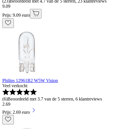
(
23
)
Beoordeeld met 4.7 van de 5 sterren, 23 klantreviews
9
.
09
Prijs: 9.09 euro
Philips 12961B2 W5W Vision
Veel verkocht
(
6
)
Beoordeeld met 3.7 van de 5 sterren, 6 klantreviews
2
.
69
Prijs: 2.69 euro