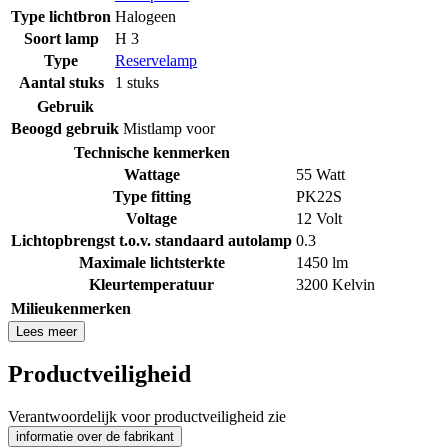
Type lichtbron
Halogeen
Soort lamp
H 3
Type
Reservelamp
Aantal stuks
1 stuks
Gebruik
Beoogd gebruik
Mistlamp voor
Technische kenmerken
Wattage
55 Watt
Type fitting
PK22S
Voltage
12 Volt
Lichtopbrengst t.o.v. standaard autolamp
0.3
Maximale lichtsterkte
1450 lm
Kleurtemperatuur
3200 Kelvin
Milieukenmerken
Lees meer
Productveiligheid
Verantwoordelijk voor productveiligheid zie
informatie over de fabrikant