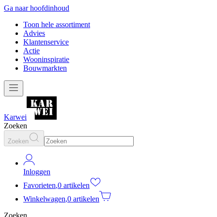
Ga naar hoofdinhoud
Toon hele assortiment
Advies
Klantenservice
Actie
Wooninspiratie
Bouwmarkten
Karwei
Zoeken
Zoeken
Inloggen
Favorieten
,
0 artikelen
Winkelwagen
,
0 artikelen
Zoeken