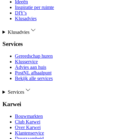
Ideeën
Inspiratie per ruimte
DIY's
Klusadvies
Klusadvies
Services
Gereedschap huren
Klusservice
Advies aan huis
PostNL afhaalpunt
Bekijk alle services
Services
Karwei
Bouwmarkten
Club Karwei
Over Karwei
Klantenservice
Duurzaamheid