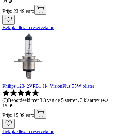
23
.
49
Prijs: 23.49 euro
Bekijk alles in reservelamp
Philips 12342VPB1 H4 VisionPlus 55W blister
(
3
)
Beoordeeld met 3.3 van de 5 sterren, 3 klantreviews
15
.
09
Prijs: 15.09 euro
Bekijk alles in reservelamp