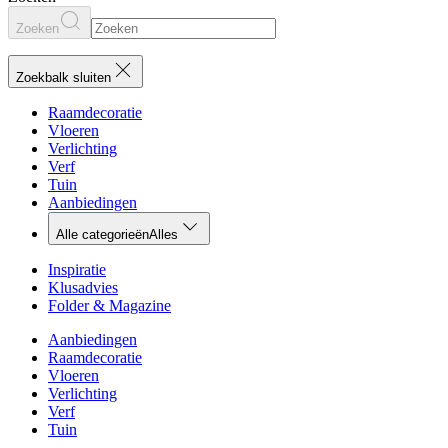
Zoeken
Zoekbalk sluiten
Raamdecoratie
Vloeren
Verlichting
Verf
Tuin
Aanbiedingen
Alle categorieën
Alles
Inspiratie
Klusadvies
Folder & Magazine
Aanbiedingen
Raamdecoratie
Vloeren
Verlichting
Verf
Tuin