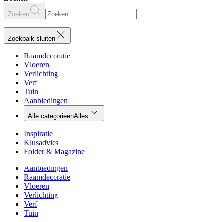
Zoeken
Zoekbalk sluiten
Raamdecoratie
Vloeren
Verlichting
Verf
Tuin
Aanbiedingen
Alle categorieën
Alles
Inspiratie
Klusadvies
Folder & Magazine
Aanbiedingen
Raamdecoratie
Vloeren
Verlichting
Verf
Tuin