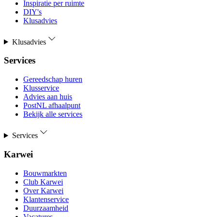
Inspiratie per ruimte
DIY's
Klusadvies
Klusadvies
Services
Gereedschap huren
Klusservice
Advies aan huis
PostNL afhaalpunt
Bekijk alle services
Services
Karwei
Bouwmarkten
Club Karwei
Over Karwei
Klantenservice
Duurzaamheid
Vacatures