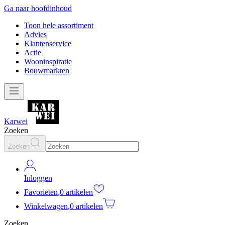
Ga naar hoofdinhoud
Toon hele assortiment
Advies
Klantenservice
Actie
Wooninspiratie
Bouwmarkten
Karwei
Zoeken
Zoeken
Inloggen
Favorieten
,
0 artikelen
Winkelwagen
,
0 artikelen
Zoeken