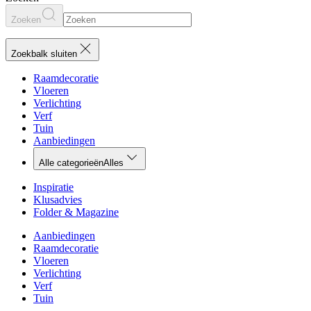
Zoeken
Zoekbalk sluiten
Raamdecoratie
Vloeren
Verlichting
Verf
Tuin
Aanbiedingen
Alle categorieën
Alles
Inspiratie
Klusadvies
Folder & Magazine
Aanbiedingen
Raamdecoratie
Vloeren
Verlichting
Verf
Tuin