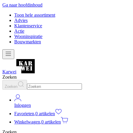
Ga naar hoofdinhoud
Toon hele assortiment
Advies
Klantenservice
Actie
Wooninspiratie
Bouwmarkten
Karwei
Zoeken
Zoeken
Inloggen
Favorieten
,
0 artikelen
Winkelwagen
,
0 artikelen
Zoeken