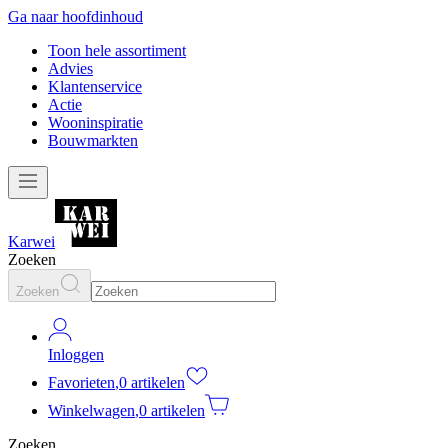
Ga naar hoofdinhoud
Toon hele assortiment
Advies
Klantenservice
Actie
Wooninspiratie
Bouwmarkten
Karwei
Zoeken
Zoeken
Inloggen
Favorieten
,
0 artikelen
Winkelwagen
,
0 artikelen
Zoeken