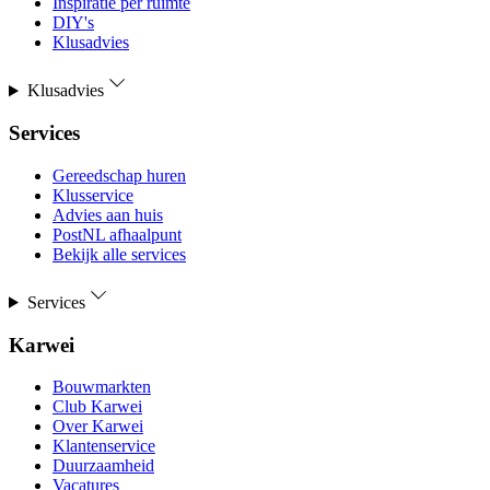
Inspiratie per ruimte
DIY's
Klusadvies
Klusadvies
Services
Gereedschap huren
Klusservice
Advies aan huis
PostNL afhaalpunt
Bekijk alle services
Services
Karwei
Bouwmarkten
Club Karwei
Over Karwei
Klantenservice
Duurzaamheid
Vacatures