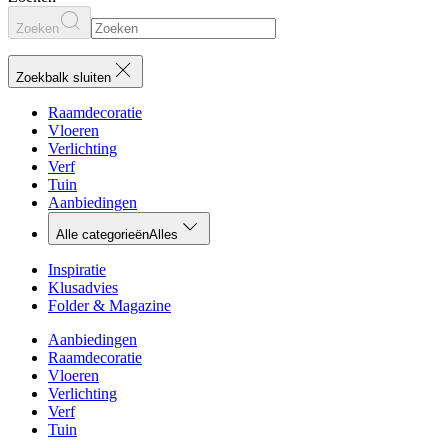
Zoeken
Zoekbalk sluiten
Raamdecoratie
Vloeren
Verlichting
Verf
Tuin
Aanbiedingen
Alle categorieën
Alles
Inspiratie
Klusadvies
Folder & Magazine
Aanbiedingen
Raamdecoratie
Vloeren
Verlichting
Verf
Tuin