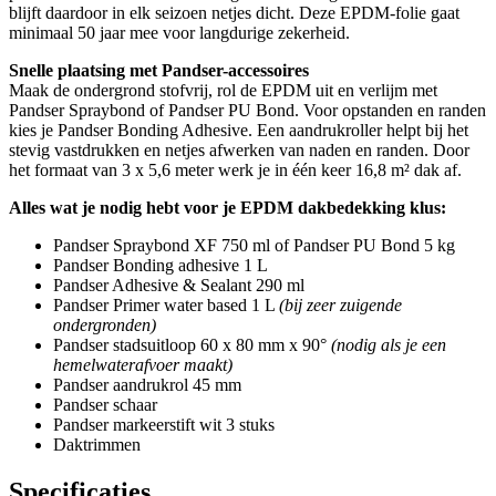
blijft daardoor in elk seizoen netjes dicht. Deze EPDM-folie gaat
minimaal 50 jaar mee voor langdurige zekerheid.
Snelle plaatsing met Pandser-accessoires
Maak de ondergrond stofvrij, rol de EPDM uit en verlijm met
Pandser Spraybond of Pandser PU Bond. Voor opstanden en randen
kies je Pandser Bonding Adhesive. Een aandrukroller helpt bij het
stevig vastdrukken en netjes afwerken van naden en randen. Door
het formaat van 3 x 5,6 meter werk je in één keer 16,8 m² dak af.
Alles wat je nodig hebt voor je EPDM dakbedekking klus:
Pandser Spraybond XF 750 ml of Pandser PU Bond 5 kg
Pandser Bonding adhesive 1 L
Pandser Adhesive & Sealant 290 ml
Pandser Primer water based 1 L
(bij zeer zuigende
ondergronden)
Pandser stadsuitloop 60 x 80 mm x 90°
(nodig als je een
hemelwaterafvoer maakt)
Pandser aandrukrol 45 mm
Pandser schaar
Pandser markeerstift wit 3 stuks
Daktrimmen
Specificaties