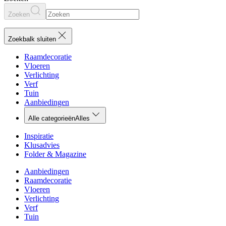
Zoeken
Zoekbalk sluiten
Raamdecoratie
Vloeren
Verlichting
Verf
Tuin
Aanbiedingen
Alle categorieën
Alles
Inspiratie
Klusadvies
Folder & Magazine
Aanbiedingen
Raamdecoratie
Vloeren
Verlichting
Verf
Tuin