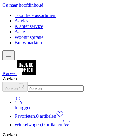
Ga naar hoofdinhoud
Toon hele assortiment
Advies
Klantenservice
Actie
Wooninspiratie
Bouwmarkten
Karwei
Zoeken
Zoeken
Inloggen
Favorieten
,
0 artikelen
Winkelwagen
,
0 artikelen
Zoeken