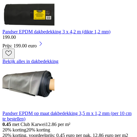
Pandser EPDM dakbedekking 3 x 4,2 m (dikte 1,2 mm)
199
.
00
Prijs: 199.00 euro
Bekijk alles in dakbedekking
Pandser EPDM op maat dakbedekking 3,5 m x 1,2 mm (per 10 cm
te bestellen)
0.45
met Club Karwei
12.86
per m²
20% korting
20% korting
20% korting, voordeelprijs: 0.45 euro per pak, 12.86 euro per m2