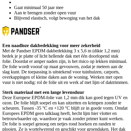
Gaat minimaal 50 jaar mee
Aan te brengen zonder open vuur
Blijvend elastisch, volgt beweging van het dak
Een naadloze dakbedekking voor meer zekerheid
Met de Pandser EPDM dakbedekking 3 x 5,6 m (dikte 1,2 mm)
bedek je je platte of licht hellende dak met één doorlopend stuk
folie. Doordat er amper naden zijn, is het risico op lekken minimaal.
De folie wordt vooraf op maat gevouwen, zodat je meteen aan de
slag kunt. De toepassing is uitstekend voor tuinhuizen, carports,
overkappingen of kleine daken aan de woning. Werken met open
vuur is niet nodig: rol de folie uit en werk af met lijm of daktrimmen.
Sterk materiaal met een lange levensduur
Deze Europese EPDM-folie van 1,2 mm dik kan goed tegen UV en
ozon. De folie blijft soepel en kan uitzetten en krimpen zonder te
scheuren. Tussen -35 °C en +120 °C blijft ze in goede vorm. Omdat
Europees EPDM geen talklaag heeft, hecht lijm hier vlotter en
betrouwbaarder op, waardoor je vaak zonder primer kunt werken.
De folie is soepel genoeg om netjes rond hoeken en randen te
plooien. Ze is wortelwerend en geschikt voor groendaken. Het dak