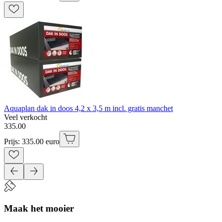
Aquaplan dak in doos 4,2 x 3,5 m incl. gratis manchet
Veel verkocht
335
.
00
Prijs: 335.00 euro
Maak het mooier