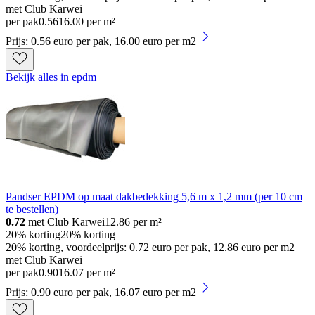
met Club Karwei
per pak
0
.
56
16.00 per m²
Prijs: 0.56 euro per pak, 16.00 euro per m2
Bekijk alles in epdm
Pandser EPDM op maat dakbedekking 5,6 m x 1,2 mm (per 10 cm
te bestellen)
0.72
met Club Karwei
12.86
per m²
20% korting
20% korting
20% korting, voordeelprijs: 0.72 euro per pak, 12.86 euro per m2
met Club Karwei
per pak
0
.
90
16.07 per m²
Prijs: 0.90 euro per pak, 16.07 euro per m2