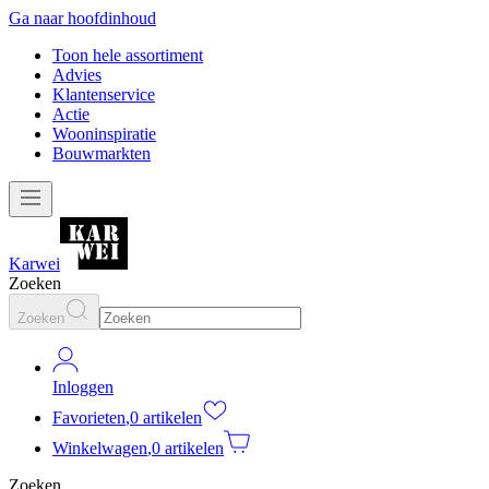
Ga naar hoofdinhoud
Toon hele assortiment
Advies
Klantenservice
Actie
Wooninspiratie
Bouwmarkten
Karwei
Zoeken
Zoeken
Inloggen
Favorieten
,
0 artikelen
Winkelwagen
,
0 artikelen
Zoeken