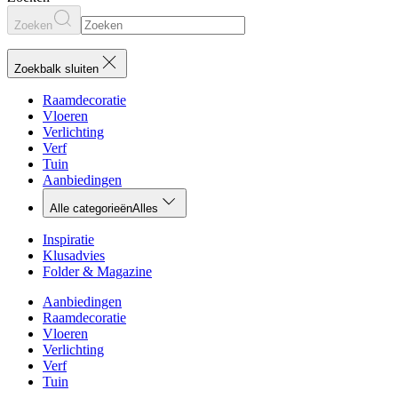
Zoeken
Zoekbalk sluiten
Raamdecoratie
Vloeren
Verlichting
Verf
Tuin
Aanbiedingen
Alle categorieën
Alles
Inspiratie
Klusadvies
Folder & Magazine
Aanbiedingen
Raamdecoratie
Vloeren
Verlichting
Verf
Tuin