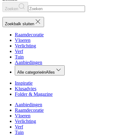
Zoeken
Zoekbalk sluiten
Raamdecoratie
Vloeren
Verlichting
Verf
Tuin
Aanbiedingen
Alle categorieën
Alles
Inspiratie
Klusadvies
Folder & Magazine
Aanbiedingen
Raamdecoratie
Vloeren
Verlichting
Verf
Tuin