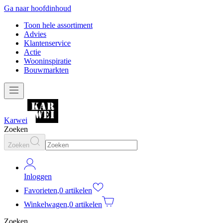
Ga naar hoofdinhoud
Toon hele assortiment
Advies
Klantenservice
Actie
Wooninspiratie
Bouwmarkten
Karwei
Zoeken
Zoeken
Inloggen
Favorieten
,
0 artikelen
Winkelwagen
,
0 artikelen
Zoeken