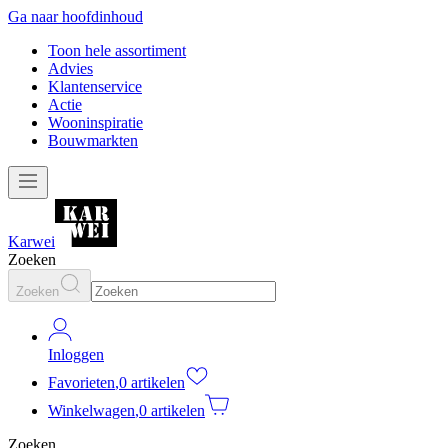
Ga naar hoofdinhoud
Toon hele assortiment
Advies
Klantenservice
Actie
Wooninspiratie
Bouwmarkten
Karwei
Zoeken
Zoeken
Inloggen
Favorieten
,
0 artikelen
Winkelwagen
,
0 artikelen
Zoeken