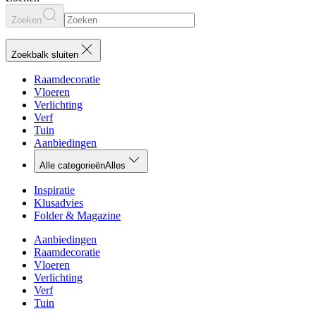
Zoeken
Zoekbalk sluiten
Raamdecoratie
Vloeren
Verlichting
Verf
Tuin
Aanbiedingen
Alle categorieën
Alles
Inspiratie
Klusadvies
Folder & Magazine
Aanbiedingen
Raamdecoratie
Vloeren
Verlichting
Verf
Tuin