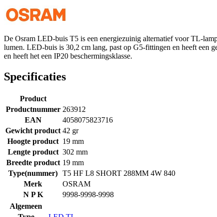
De Osram LED-buis T5 is een energiezuinig alternatief voor TL-lampen
lumen. LED-buis is 30,2 cm lang, past op G5-fittingen en heeft een
en heeft het een IP20 beschermingsklasse.
Specificaties
Product
Productnummer
263912
EAN
4058075823716
Gewicht product
42 gr
Hoogte product
19 mm
Lengte product
302 mm
Breedte product
19 mm
Type(nummer)
T5 HF L8 SHORT 288MM 4W 840
Merk
OSRAM
N P K
9998-9998-9998
Algemeen
Type
LED TL