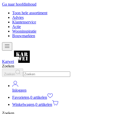
Ga naar hoofdinhoud
Toon hele assortiment
Advies
Klantenservice
Actie
Wooninspiratie
Bouwmarkten
Karwei
Zoeken
Zoeken
Inloggen
Favorieten
,
0 artikelen
Winkelwagen
,
0 artikelen
Zoeken