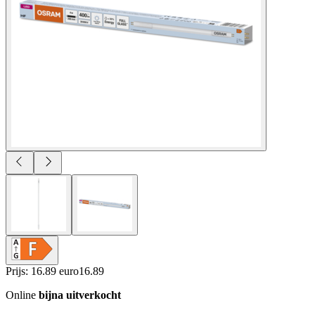
Prijs: 16.89 euro
16
.
89
Online
bijna uitverkocht