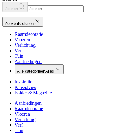
Zoeken
Zoekbalk sluiten
Raamdecoratie
Vloeren
Verlichting
Verf
Tuin
Aanbiedingen
Alle categorieën
Alles
Inspiratie
Klusadvies
Folder & Magazine
Aanbiedingen
Raamdecoratie
Vloeren
Verlichting
Verf
Tuin