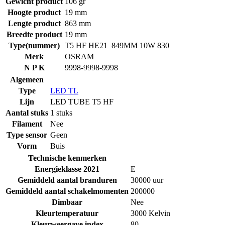
Gewicht product
106 gr
Hoogte product
19 mm
Lengte product
863 mm
Breedte product
19 mm
Type(nummer)
T5 HF HE21 849MM 10W 830
Merk
OSRAM
N P K
9998-9998-9998
Algemeen
Type
LED TL
Lijn
LED TUBE T5 HF
Aantal stuks
1 stuks
Filament
Nee
Type sensor
Geen
Vorm
Buis
Technische kenmerken
Energieklasse 2021
E
Gemiddeld aantal branduren
30000 uur
Gemiddeld aantal schakelmomenten
200000
Dimbaar
Nee
Kleurtemperatuur
3000 Kelvin
Kleurweergave index
80