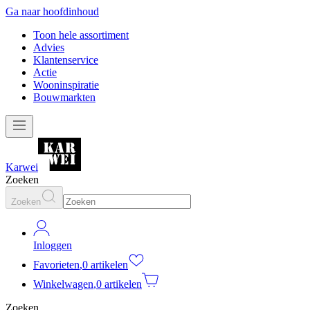
Ga naar hoofdinhoud
Toon hele assortiment
Advies
Klantenservice
Actie
Wooninspiratie
Bouwmarkten
Karwei
Zoeken
Zoeken
Inloggen
Favorieten
,
0 artikelen
Winkelwagen
,
0 artikelen
Zoeken