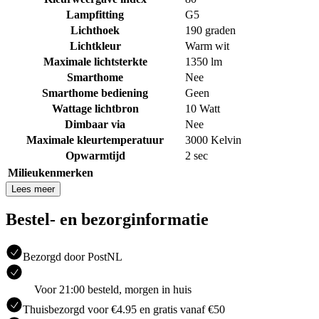
Lampfitting
G5
Lichthoek
190 graden
Lichtkleur
Warm wit
Maximale lichtsterkte
1350 lm
Smarthome
Nee
Smarthome bediening
Geen
Wattage lichtbron
10 Watt
Dimbaar via
Nee
Maximale kleurtemperatuur
3000 Kelvin
Opwarmtijd
2 sec
Milieukenmerken
Lees meer
Bestel- en bezorginformatie
Bezorgd door PostNL
Voor 21:00 besteld, morgen in huis
Thuisbezorgd voor €4.95 en gratis vanaf €50