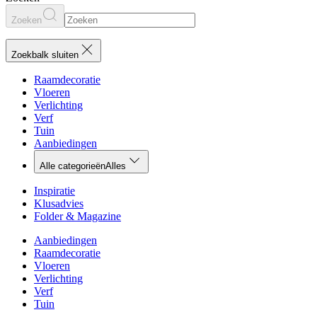
Zoeken
Zoekbalk sluiten
Raamdecoratie
Vloeren
Verlichting
Verf
Tuin
Aanbiedingen
Alle categorieën
Alles
Inspiratie
Klusadvies
Folder & Magazine
Aanbiedingen
Raamdecoratie
Vloeren
Verlichting
Verf
Tuin