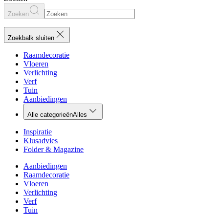
Zoeken
Zoekbalk sluiten
Raamdecoratie
Vloeren
Verlichting
Verf
Tuin
Aanbiedingen
Alle categorieën
Alles
Inspiratie
Klusadvies
Folder & Magazine
Aanbiedingen
Raamdecoratie
Vloeren
Verlichting
Verf
Tuin