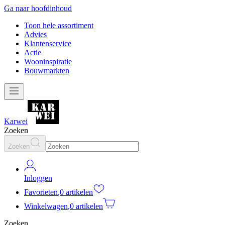
Ga naar hoofdinhoud
Toon hele assortiment
Advies
Klantenservice
Actie
Wooninspiratie
Bouwmarkten
Karwei
Zoeken
Zoeken
Inloggen
Favorieten
,
0 artikelen
Winkelwagen
,
0 artikelen
Zoeken