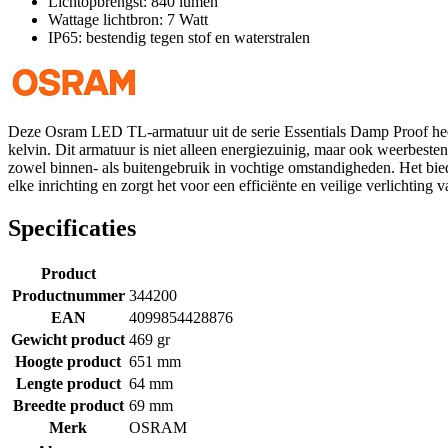
Lichtopbrengst: 840 lumen
Wattage lichtbron: 7 Watt
IP65: bestendig tegen stof en waterstralen
Deze Osram LED TL-armatuur uit de serie Essentials Damp Proof hee
kelvin. Dit armatuur is niet alleen energiezuinig, maar ook weerbesten
zowel binnen- als buitengebruik in vochtige omstandigheden. Het biedt
elke inrichting en zorgt het voor een efficiënte en veilige verlichting v
Specificaties
Product
Productnummer
344200
EAN
4099854428876
Gewicht product
469 gr
Hoogte product
651 mm
Lengte product
64 mm
Breedte product
69 mm
Merk
OSRAM