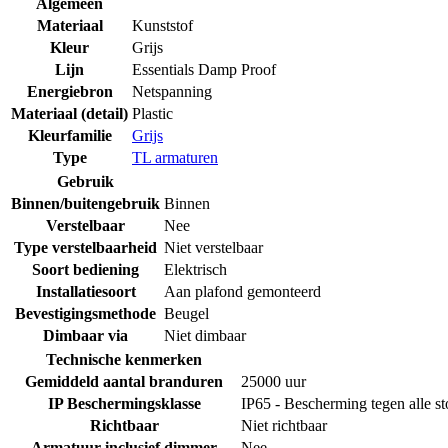
Algemeen
Materiaal
Kunststof
Kleur
Grijs
Lijn
Essentials Damp Proof
Energiebron
Netspanning
Materiaal (detail)
Plastic
Kleurfamilie
Grijs
Type
TL armaturen
Gebruik
Binnen/buitengebruik
Binnen
Verstelbaar
Nee
Type verstelbaarheid
Niet verstelbaar
Soort bediening
Elektrisch
Installatiesoort
Aan plafond gemonteerd
Bevestigingsmethode
Beugel
Dimbaar via
Niet dimbaar
Technische kenmerken
Gemiddeld aantal branduren
25000 uur
IP Beschermingsklasse
IP65 - Bescherming tegen alle sto
Richtbaar
Niet richtbaar
Armatuur inclusief dimmer
Nee