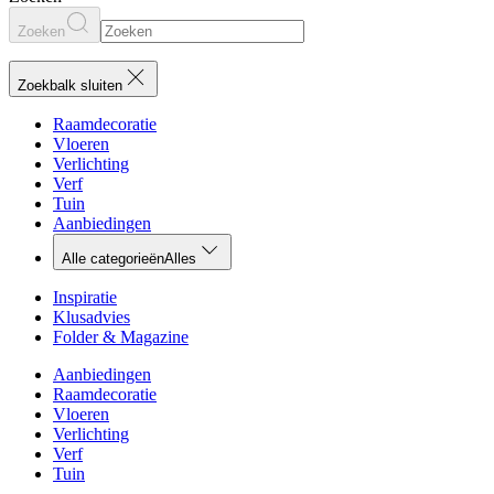
Zoeken
Zoekbalk sluiten
Raamdecoratie
Vloeren
Verlichting
Verf
Tuin
Aanbiedingen
Alle categorieën
Alles
Inspiratie
Klusadvies
Folder & Magazine
Aanbiedingen
Raamdecoratie
Vloeren
Verlichting
Verf
Tuin