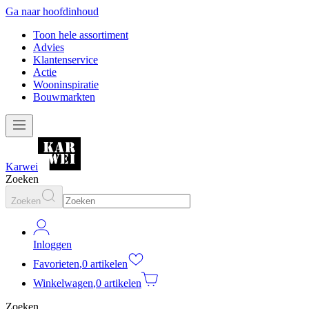
Ga naar hoofdinhoud
Toon hele assortiment
Advies
Klantenservice
Actie
Wooninspiratie
Bouwmarkten
Karwei
Zoeken
Zoeken
Inloggen
Favorieten
,
0 artikelen
Winkelwagen
,
0 artikelen
Zoeken