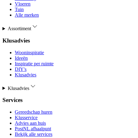
Vloeren
Tuin
Alle merken
Assortiment
Klusadvies
Wooninspiratie
Ideeën
Inspiratie per ruimte
DIY's
Klusadvies
Klusadvies
Services
Gereedschap huren
Klusservice
Advies aan huis
PostNL afhaalpunt
Bekijk alle services