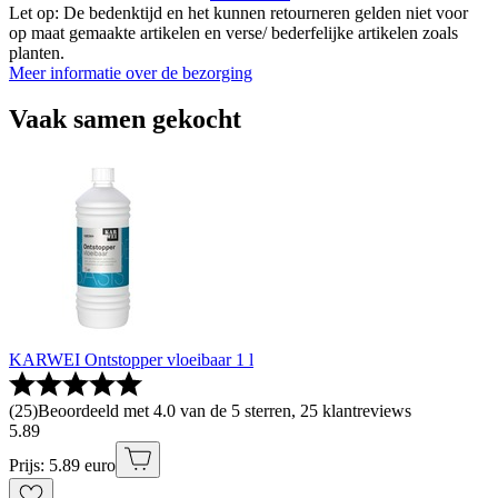
Let op: De bedenktijd en het kunnen retourneren gelden niet voor
op maat gemaakte artikelen en verse/ bederfelijke artikelen zoals
planten.
Meer informatie over de bezorging
Vaak samen gekocht
KARWEI Ontstopper vloeibaar 1 l
(
25
)
Beoordeeld met 4.0 van de 5 sterren, 25 klantreviews
5
.
89
Prijs: 5.89 euro