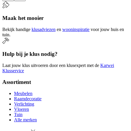
Maak het mooier
Bekijk handige
klusadviezen
en
wooninspiratie
voor jouw huis en
tuin.
Hulp bij je klus nodig?
Laat jouw klus uitvoeren door een klusexpert met de
Karwei
Klusservice
Assortiment
Meubelen
Raamdecoratie
Verlichting
Vloeren
Tuin
Alle merken