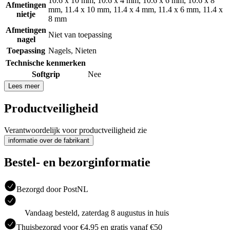
10.6 x 10 mm
,
10.6 x 4 mm
,
10.6 x 6 mm
,
10.6 x 8
Afmetingen
mm
,
11.4 x 10 mm
,
11.4 x 4 mm
,
11.4 x 6 mm
,
11.4 x
nietje
8 mm
Afmetingen
Niet van toepassing
nagel
Toepassing
Nagels
,
Nieten
Technische kenmerken
Softgrip
Nee
Lees meer
Productveiligheid
Verantwoordelijk voor productveiligheid zie
informatie over de fabrikant
Bestel- en bezorginformatie
Bezorgd door PostNL
Vandaag besteld, zaterdag 8 augustus in huis
Thuisbezorgd voor €4.95 en gratis vanaf €50