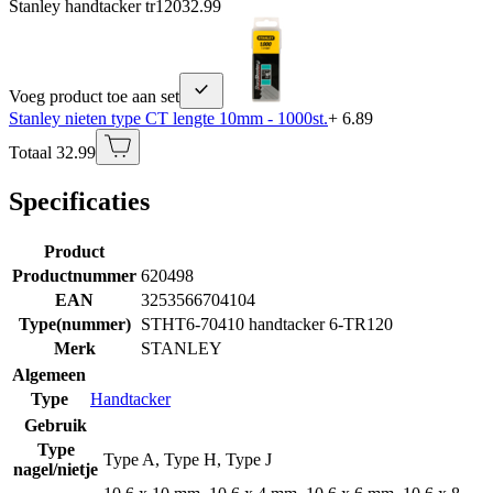
Stanley handtacker tr120
32.99
Voeg product toe aan set
Stanley nieten type CT lengte 10mm - 1000st.
+ 6.89
Totaal 32.99
Specificaties
Product
Productnummer
620498
EAN
3253566704104
Type(nummer)
STHT6-70410 handtacker 6-TR120
Merk
STANLEY
Algemeen
Type
Handtacker
Gebruik
Type
Type A
,
Type H
,
Type J
nagel/nietje