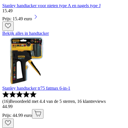
Stanley handtacker voor nieten type A en nagels type J
15
.
49
Prijs: 15.49 euro
Bekijk alles in handtacker
Stanley handtacker tr75 fatmax 6-in-1
(
16
)
Beoordeeld met 4.4 van de 5 sterren, 16 klantreviews
44
.
99
Prijs: 44.99 euro