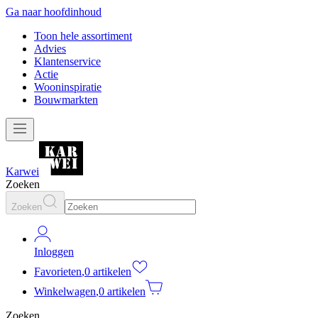
Ga naar hoofdinhoud
Toon hele assortiment
Advies
Klantenservice
Actie
Wooninspiratie
Bouwmarkten
Karwei
Zoeken
Zoeken
Inloggen
Favorieten
,
0 artikelen
Winkelwagen
,
0 artikelen
Zoeken