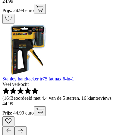
24
.
99
Prijs: 24.99 euro
Stanley handtacker tr75 fatmax 6-in-1
Veel verkocht
(
16
)
Beoordeeld met 4.4 van de 5 sterren, 16 klantreviews
44
.
99
Prijs: 44.99 euro