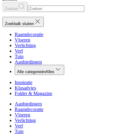
Zoeken
Zoekbalk sluiten
Raamdecoratie
Vloeren
Verlichting
Verf
Tuin
Aanbiedingen
Alle categorieën
Alles
Inspiratie
Klusadvies
Folder & Magazine
Aanbiedingen
Raamdecoratie
Vloeren
Verlichting
Verf
Tuin