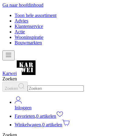
Ga naar hoofdinhoud
Toon hele assortiment
Advies
Klantenservice
Actie
Wooninspiratie
Bouwmarkten
Karwei
Zoeken
Zoeken
Inloggen
Favorieten
,
0 artikelen
Winkelwagen
,
0 artikelen
Zoeken