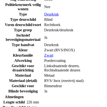
Politiekeurmerk veilig
Nee
wonen
Type
Deurkruk
Type deurschild
Blind
Vorm deurschild/rozet
Rechthoek
Type greep
Deurkruk/deurkruk
Inclusief
Ja
bevestigingsmateriaal
Type handvat
Deurkruk
Kleur
Zwart (RVS/INOX)
Kleurfamilie
Zwart
Afwerking
Poedercoating
Geschikt voor
Linksdraaiende deuren
,
draairichting
Rechtsdraaiende deuren
Materiaal
Metaal
Materiaal (detail)
RVS/ Inox (roestvrij staal)
Geschikt voor
Binnendeur
Blinde bevestiging
Ja
Afmetingen
Lengte schild
226 mm