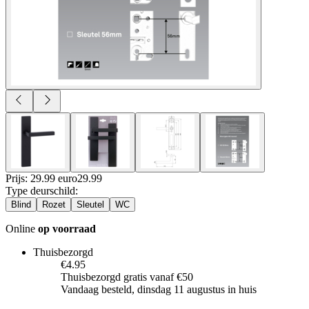
Prijs: 29.99 euro
29
.
99
Type deurschild
:
Blind
Rozet
Sleutel
WC
Online
op voorraad
Thuisbezorgd
€4.95
Thuisbezorgd gratis vanaf €50
Vandaag besteld, dinsdag 11 augustus in huis