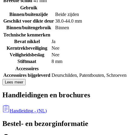
Breedte schild
41 mm
Gebruik
Binnen/buitenzijde
Beide zijden
Geschikt voor dikte deur
38.0-44.0 mm
Binnen/buitengebruik
Binnen
Technische kenmerken
Bevat nikkel
Ja
Kerntrekbeveiliging
Nee
Veiligheidsbeslag
Nee
Stiftmaat
8 mm
Accessoires
Accessoires bijgeleverd
Deurschilden
,
Patentbouten
,
Schroeven
Lees meer
Handleidingen en brochures
Handleiding
- (
NL
)
Bestel- en bezorginformatie