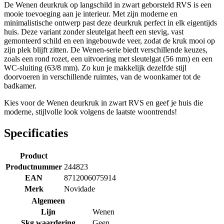
De Wenen deurkruk op langschild in zwart geborsteld RVS is een
mooie toevoeging aan je interieur. Met zijn moderne en
minimalistische ontwerp past deze deurkruk perfect in elk eigentijds
huis. Deze variant zonder sleutelgat heeft een stevig, vast
gemonteerd schild en een ingebouwde veer, zodat de kruk mooi op
zijn plek blijft zitten. De Wenen-serie biedt verschillende keuzes,
zoals een rond rozet, een uitvoering met sleutelgat (56 mm) en een
WC-sluiting (63/8 mm). Zo kun je makkelijk dezelfde stijl
doorvoeren in verschillende ruimtes, van de woonkamer tot de
badkamer.
Kies voor de Wenen deurkruk in zwart RVS en geef je huis die
moderne, stijlvolle look volgens de laatste woontrends!
Specificaties
Product
Productnummer
244823
EAN
8712006075914
Merk
Novidade
Algemeen
Lijn
Wenen
Skg waardering
Geen