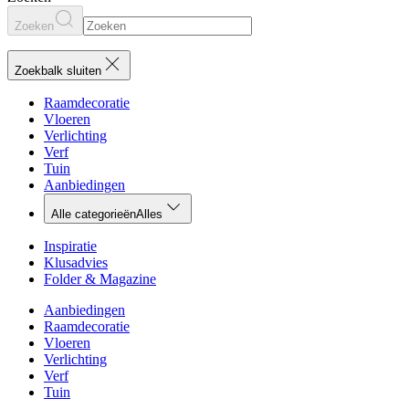
Zoeken
Zoekbalk sluiten
Raamdecoratie
Vloeren
Verlichting
Verf
Tuin
Aanbiedingen
Alle categorieën
Alles
Inspiratie
Klusadvies
Folder & Magazine
Aanbiedingen
Raamdecoratie
Vloeren
Verlichting
Verf
Tuin