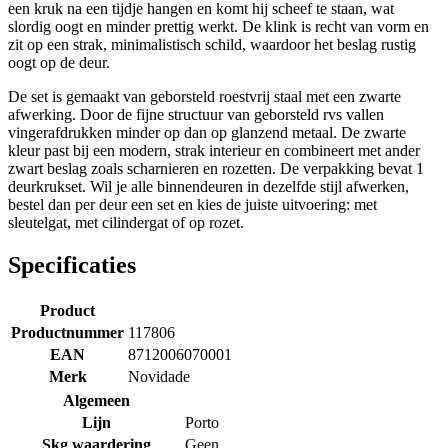
een kruk na een tijdje hangen en komt hij scheef te staan, wat
slordig oogt en minder prettig werkt. De klink is recht van vorm en
zit op een strak, minimalistisch schild, waardoor het beslag rustig
oogt op de deur.
De set is gemaakt van geborsteld roestvrij staal met een zwarte
afwerking. Door de fijne structuur van geborsteld rvs vallen
vingerafdrukken minder op dan op glanzend metaal. De zwarte
kleur past bij een modern, strak interieur en combineert met ander
zwart beslag zoals scharnieren en rozetten. De verpakking bevat 1
deurkrukset. Wil je alle binnendeuren in dezelfde stijl afwerken,
bestel dan per deur een set en kies de juiste uitvoering: met
sleutelgat, met cilindergat of op rozet.
Specificaties
Product
Productnummer
117806
EAN
8712006070001
Merk
Novidade
Algemeen
Lijn
Porto
Skg waardering
Geen