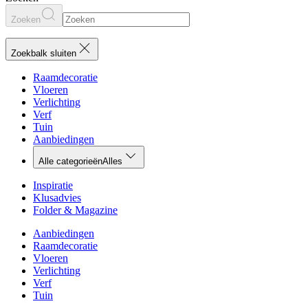
Zoeken
Zoekbalk sluiten
Raamdecoratie
Vloeren
Verlichting
Verf
Tuin
Aanbiedingen
Alle categorieën
Alles
Inspiratie
Klusadvies
Folder & Magazine
Aanbiedingen
Raamdecoratie
Vloeren
Verlichting
Verf
Tuin