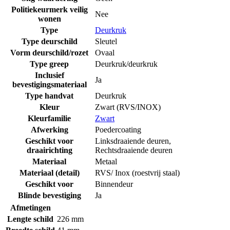
Politiekeurmerk veilig
Nee
wonen
Type
Deurkruk
Type deurschild
Sleutel
Vorm deurschild/rozet
Ovaal
Type greep
Deurkruk/deurkruk
Inclusief
Ja
bevestigingsmateriaal
Type handvat
Deurkruk
Kleur
Zwart (RVS/INOX)
Kleurfamilie
Zwart
Afwerking
Poedercoating
Geschikt voor
Linksdraaiende deuren
,
draairichting
Rechtsdraaiende deuren
Materiaal
Metaal
Materiaal (detail)
RVS/ Inox (roestvrij staal)
Geschikt voor
Binnendeur
Blinde bevestiging
Ja
Afmetingen
Lengte schild
226 mm