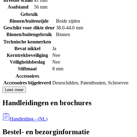
Breedte schild
41 mm
Asafstand
56 mm
Gebruik
Binnen/buitenzijde
Beide zijden
Geschikt voor dikte deur
38.0-44.0 mm
Binnen/buitengebruik
Binnen
Technische kenmerken
Bevat nikkel
Ja
Kerntrekbeveiliging
Nee
Veiligheidsbeslag
Nee
Stiftmaat
8 mm
Accessoires
Accessoires bijgeleverd
Deurschilden
,
Patentbouten
,
Schroeven
Lees meer
Handleidingen en brochures
Handleiding
- (
NL
)
Bestel- en bezorginformatie