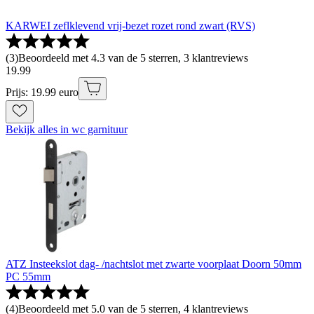
KARWEI zeflklevend vrij-bezet rozet rond zwart (RVS)
(
3
)
Beoordeeld met 4.3 van de 5 sterren, 3 klantreviews
19
.
99
Prijs: 19.99 euro
Bekijk alles in wc garnituur
ATZ Insteekslot dag- /nachtslot met zwarte voorplaat Doorn 50mm
PC 55mm
(
4
)
Beoordeeld met 5.0 van de 5 sterren, 4 klantreviews