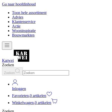
Ga naar hoofdinhoud
Toon hele assortiment
Advies
Klantenservice
Actie
Wooninspiratie
Bouwmarkten
Karwei
Zoeken
Zoeken
Inloggen
Favorieten
,
0 artikelen
Winkelwagen
,
0 artikelen
Zoeken