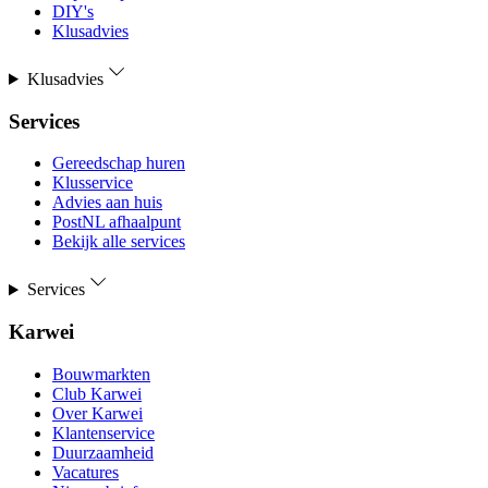
DIY's
Klusadvies
Klusadvies
Services
Gereedschap huren
Klusservice
Advies aan huis
PostNL afhaalpunt
Bekijk alle services
Services
Karwei
Bouwmarkten
Club Karwei
Over Karwei
Klantenservice
Duurzaamheid
Vacatures