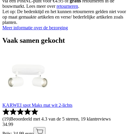
via een PostNL-punt voor €4.95 of
gratis
retourneren in de
bouwmarkt. Lees meer over
retourneren
.
Let op: De bedenktijd en het kunnen retourneren gelden niet voor
op maat gemaakte artikelen en verse/ bederfelijke artikelen zoals
planten.
Meer informatie over de bezorging
Vaak samen gekocht
KARWEI spot Maks mat wit 2-lichts
(
19
)
Beoordeeld met 4.3 van de 5 sterren, 19 klantreviews
34
.
99
Prijs: 34.99 euro