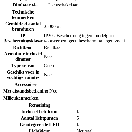
Dimbaar via
Lichtschakelaar
Technische
kenmerken
Gemiddeld aantal
25000 uur
branduren
IP
IP20 - Bescherming tegen middelgrote
Beschermingsklasse
voorwerpen; geen bescherming tegen vocht
Richtbaar
Richtbaar
Armatuur inclusief
Nee
dimmer
Type sensor
Geen
Geschikt voor in
Nee
vochtige ruimtes
Accessoires
Met afstandsbediening
Nee
Milieukenmerken
Remaining
Inclusief lichtbron
Ja
Aantal lichtpunten
5
Geïntegreerde LED
Ja
Lichtkleur
Neutraal