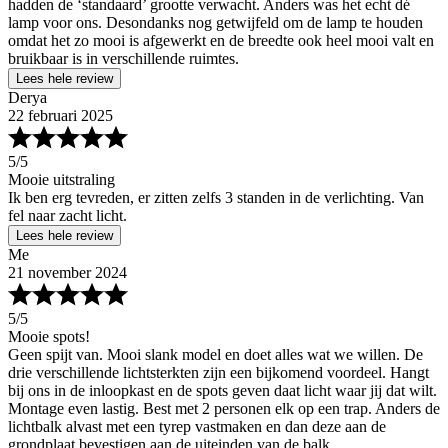
hadden de ‘standaard’ grootte verwacht. Anders was het echt dé
lamp voor ons. Desondanks nog getwijfeld om de lamp te houden
omdat het zo mooi is afgewerkt en de breedte ook heel mooi valt en
bruikbaar is in verschillende ruimtes.
Lees hele review
Derya
22 februari 2025
5
/5
Mooie uitstraling
Ik ben erg tevreden, er zitten zelfs 3 standen in de verlichting. Van
fel naar zacht licht.
Lees hele review
Me
21 november 2024
5
/5
Mooie spots!
Geen spijt van. Mooi slank model en doet alles wat we willen. De
drie verschillende lichtsterkten zijn een bijkomend voordeel. Hangt
bij ons in de inloopkast en de spots geven daat licht waar jij dat wilt.
Montage even lastig. Best met 2 personen elk op een trap. Anders de
lichtbalk alvast met een tyrep vastmaken en dan deze aan de
grondplaat bevestigen aan de uiteinden van de balk.