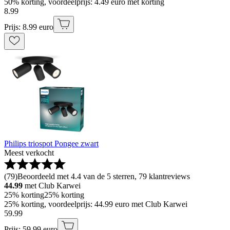
50% korting, voordeelprijs: 4.49 euro met korting
8
.
99
Prijs: 8.99 euro
Philips triospot Pongee zwart
Meest verkocht
(
79
)
Beoordeeld met 4.4 van de 5 sterren, 79 klantreviews
44.99
met Club Karwei
25% korting
25% korting
25% korting, voordeelprijs: 44.99 euro met Club Karwei
59
.
99
Prijs: 59.99 euro