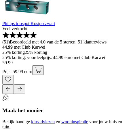
Philips triospot Kosipo zwart
Veel verkocht
(
51
)
Beoordeeld met 4.0 van de 5 sterren, 51 klantreviews
44.99
met Club Karwei
25% korting
25% korting
25% korting, voordeelprijs: 44.99 euro met Club Karwei
59
.
99
Prijs: 59.99 euro
Maak het mooier
Bekijk handige
klusadviezen
en
wooninspiratie
voor jouw huis en
tuin.