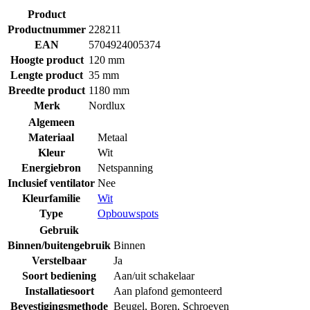
Product
Productnummer
228211
EAN
5704924005374
Hoogte product
120 mm
Lengte product
35 mm
Breedte product
1180 mm
Merk
Nordlux
Algemeen
Materiaal
Metaal
Kleur
Wit
Energiebron
Netspanning
Inclusief ventilator
Nee
Kleurfamilie
Wit
Type
Opbouwspots
Gebruik
Binnen/buitengebruik
Binnen
Verstelbaar
Ja
Soort bediening
Aan/uit schakelaar
Installatiesoort
Aan plafond gemonteerd
Bevestigingsmethode
Beugel
,
Boren
,
Schroeven