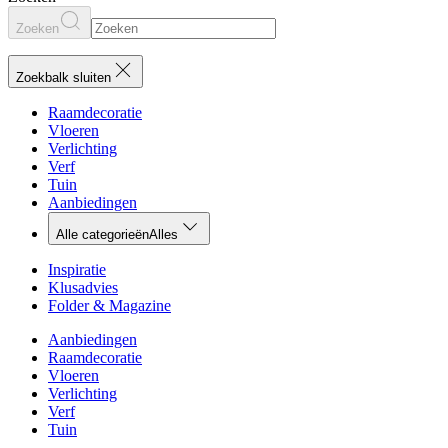
Zoeken
Zoekbalk sluiten
Raamdecoratie
Vloeren
Verlichting
Verf
Tuin
Aanbiedingen
Alle categorieën
Alles
Inspiratie
Klusadvies
Folder & Magazine
Aanbiedingen
Raamdecoratie
Vloeren
Verlichting
Verf
Tuin