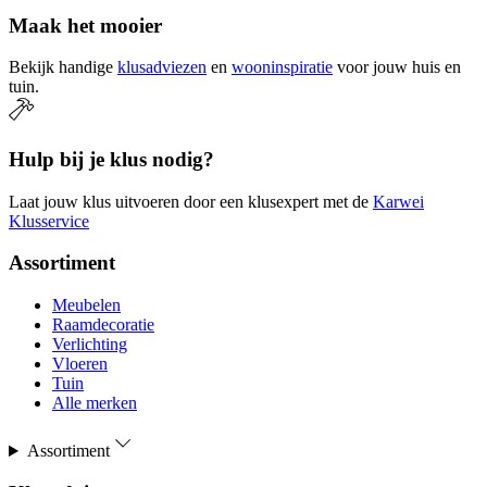
Maak het mooier
Bekijk handige
klusadviezen
en
wooninspiratie
voor jouw huis en
tuin.
Hulp bij je klus nodig?
Laat jouw klus uitvoeren door een klusexpert met de
Karwei
Klusservice
Assortiment
Meubelen
Raamdecoratie
Verlichting
Vloeren
Tuin
Alle merken
Assortiment