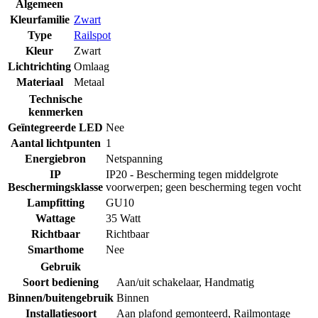
Algemeen
Kleurfamilie
Zwart
Type
Railspot
Kleur
Zwart
Lichtrichting
Omlaag
Materiaal
Metaal
Technische
kenmerken
Geïntegreerde LED
Nee
Aantal lichtpunten
1
Energiebron
Netspanning
IP
IP20 - Bescherming tegen middelgrote
Beschermingsklasse
voorwerpen; geen bescherming tegen vocht
Lampfitting
GU10
Wattage
35 Watt
Richtbaar
Richtbaar
Smarthome
Nee
Gebruik
Soort bediening
Aan/uit schakelaar
,
Handmatig
Binnen/buitengebruik
Binnen
Installatiesoort
Aan plafond gemonteerd
,
Railmontage