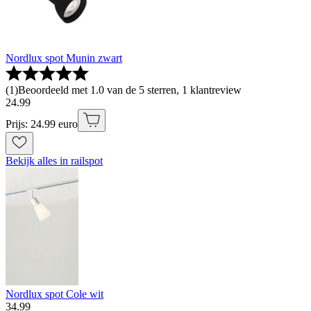
Nordlux spot Munin zwart
(
1
)
Beoordeeld met 1.0 van de 5 sterren, 1 klantreview
24
.
99
Prijs: 24.99 euro
Bekijk alles in railspot
Nordlux spot Cole wit
34
.
99