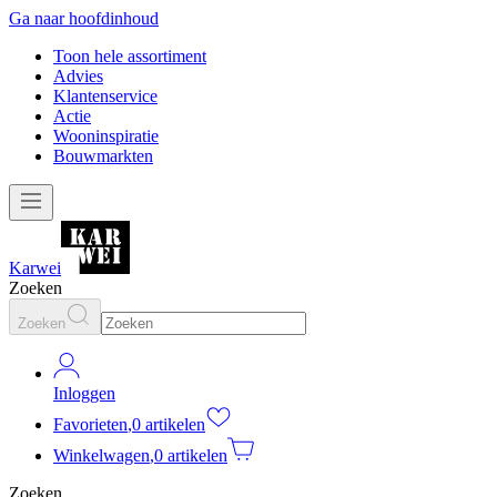
Ga naar hoofdinhoud
Toon hele assortiment
Advies
Klantenservice
Actie
Wooninspiratie
Bouwmarkten
Karwei
Zoeken
Zoeken
Inloggen
Favorieten
,
0 artikelen
Winkelwagen
,
0 artikelen
Zoeken