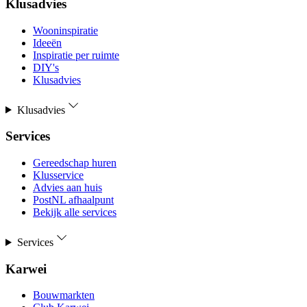
Klusadvies
Wooninspiratie
Ideeën
Inspiratie per ruimte
DIY's
Klusadvies
Klusadvies
Services
Gereedschap huren
Klusservice
Advies aan huis
PostNL afhaalpunt
Bekijk alle services
Services
Karwei
Bouwmarkten