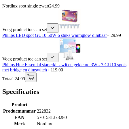
Nordlux spot single zwart
24.99
Voeg product toe aan set
Philips LED spot GU10 50W 6 stuks warmglow dimbaar
+ 29.99
Voeg product toe aan set
Philips Hue Essential starterkit - wit en gekleurd 3W - 3 GU10 spots
met bridge en dimswitch
+ 119.00
Totaal 24.99
Specificaties
Product
Productnummer
222832
EAN
5701581373280
Merk
Nordlux