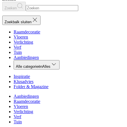
Zoeken
Zoekbalk sluiten
Raamdecoratie
Vloeren
Verlichting
Verf
Tuin
Aanbiedingen
Alle categorieën
Alles
Inspiratie
Klusadvies
Folder & Magazine
Aanbiedingen
Raamdecoratie
Vloeren
Verlichting
Verf
Tuin