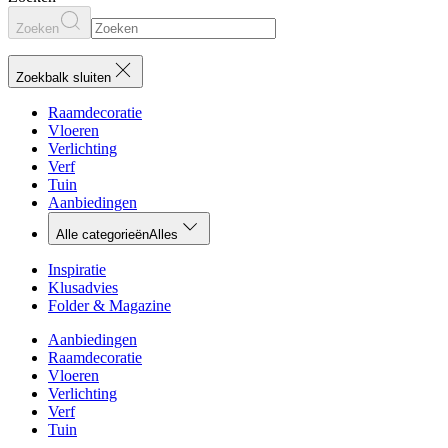
Zoeken
Zoekbalk sluiten
Raamdecoratie
Vloeren
Verlichting
Verf
Tuin
Aanbiedingen
Alle categorieën
Alles
Inspiratie
Klusadvies
Folder & Magazine
Aanbiedingen
Raamdecoratie
Vloeren
Verlichting
Verf
Tuin