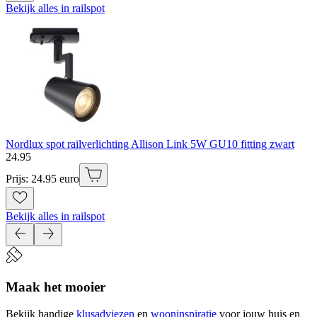
Bekijk alles in railspot
Nordlux spot railverlichting Allison Link 5W GU10 fitting zwart
24
.
95
Prijs: 24.95 euro
Bekijk alles in railspot
Maak het mooier
Bekijk handige
klusadviezen
en
wooninspiratie
voor jouw huis en