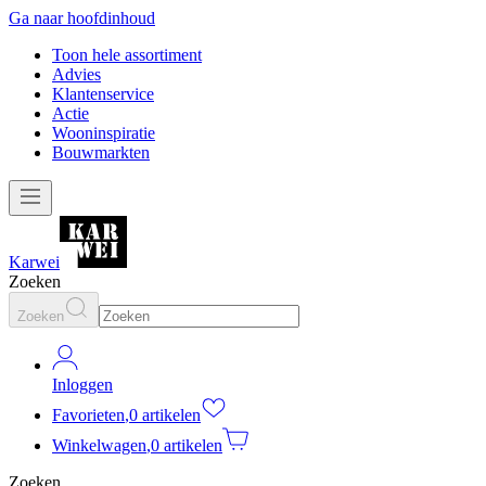
Ga naar hoofdinhoud
Toon hele assortiment
Advies
Klantenservice
Actie
Wooninspiratie
Bouwmarkten
Karwei
Zoeken
Zoeken
Inloggen
Favorieten
,
0 artikelen
Winkelwagen
,
0 artikelen
Zoeken