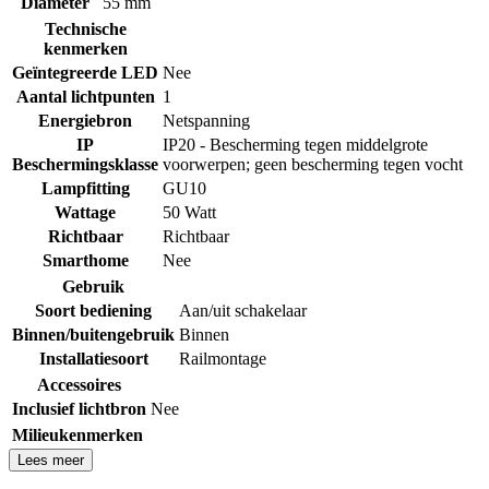
Diameter
55 mm
Technische
kenmerken
Geïntegreerde LED
Nee
Aantal lichtpunten
1
Energiebron
Netspanning
IP
IP20 - Bescherming tegen middelgrote
Beschermingsklasse
voorwerpen; geen bescherming tegen vocht
Lampfitting
GU10
Wattage
50 Watt
Richtbaar
Richtbaar
Smarthome
Nee
Gebruik
Soort bediening
Aan/uit schakelaar
Binnen/buitengebruik
Binnen
Installatiesoort
Railmontage
Accessoires
Inclusief lichtbron
Nee
Milieukenmerken
Lees meer