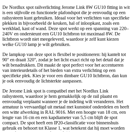
De Nordlux spot railverlichting Jerome Link 8W GU10 fitting in wit
is een stijlvolle en functionele plafondspot die je eenvoudig op een
railsysteem kunt gebruiken. Ideaal voor het verlichten van specifieke
plekken in bijvoorbeeld de keuken, hal of inloopkast, zoals een
werkblad, kast of wand. Deze spot werkt op een spanning van 220–
240V en ondersteunt een GU10 lichtbron tot maximaal 8W. De
lichtbron wordt niet meegeleverd, waardoor je zelf kunt kiezen
welke GU10 lamp je wilt gebruiken.
De lampkop van deze spot is flexibel te positioneren: hij kantelt tot
90° en draait 320°, zodat je het licht exact richt op het detail dat je
wilt benadrukken. Dit maakt de spot perfect voor het accentueren
van interieurdetails of het bieden van extra verlichting op een
specifieke plek. Kies je voor een dimbare GU10 lichtbron, dan kun
je ook eenvoudig de lichtsterkte aanpassen.
De Jerome Link spot is compatibel met het Nordlux Link
railsysteem, waardoor je hem gemakkelijk op de rail plaatst en
eenvoudig verplaatst wanneer je de indeling wilt veranderen. Het
armatuur is vervaardigd uit metaal met kunststof onderdelen en heeft
een witte afwerking in RAL 9016. Met een hoogte van 18 cm, een
lengte van 16 cm en een kapdiameter van 5,5 cm blijft de spot
compact. De spot heeft een IP20-classificatie voor binnenshuis
gebruik en behoort tot Klasse 1, wat betekent dat hij moet worden