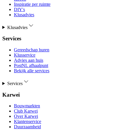
Inspiratie per ruimte
DIY's
Klusadvies
Klusadvies
Services
Gereedschap huren
Klusservice
Advies aan huis
PostNL afhaalpunt
Bekijk alle services
Services
Karwei
Bouwmarkten
Club Karwei
Over Karwei
Klantenservice
Duurzaamheid