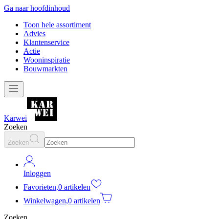
Ga naar hoofdinhoud
Toon hele assortiment
Advies
Klantenservice
Actie
Wooninspiratie
Bouwmarkten
Karwei
Zoeken
Zoeken
Inloggen
Favorieten
,
0 artikelen
Winkelwagen
,
0 artikelen
Zoeken