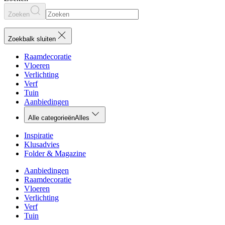
Zoeken
Zoekbalk sluiten
Raamdecoratie
Vloeren
Verlichting
Verf
Tuin
Aanbiedingen
Alle categorieën
Alles
Inspiratie
Klusadvies
Folder & Magazine
Aanbiedingen
Raamdecoratie
Vloeren
Verlichting
Verf
Tuin