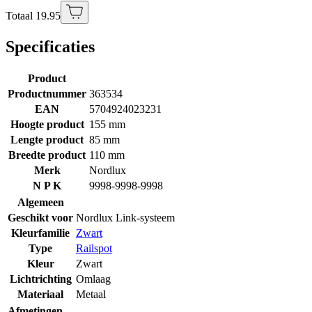
Totaal 19.95
Specificaties
Product
Productnummer
363534
EAN
5704924023231
Hoogte product
155 mm
Lengte product
85 mm
Breedte product
110 mm
Merk
Nordlux
N P K
9998-9998-9998
Algemeen
Geschikt voor
Nordlux Link-systeem
Kleurfamilie
Zwart
Type
Railspot
Kleur
Zwart
Lichtrichting
Omlaag
Materiaal
Metaal
Afmetingen