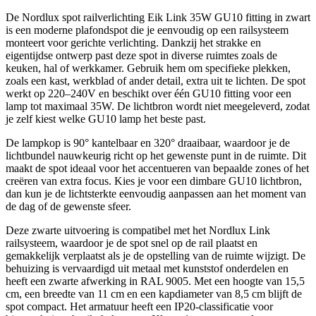
De Nordlux spot railverlichting Eik Link 35W GU10 fitting in zwart
is een moderne plafondspot die je eenvoudig op een railsysteem
monteert voor gerichte verlichting. Dankzij het strakke en
eigentijdse ontwerp past deze spot in diverse ruimtes zoals de
keuken, hal of werkkamer. Gebruik hem om specifieke plekken,
zoals een kast, werkblad of ander detail, extra uit te lichten. De spot
werkt op 220–240V en beschikt over één GU10 fitting voor een
lamp tot maximaal 35W. De lichtbron wordt niet meegeleverd, zodat
je zelf kiest welke GU10 lamp het beste past.
De lampkop is 90° kantelbaar en 320° draaibaar, waardoor je de
lichtbundel nauwkeurig richt op het gewenste punt in de ruimte. Dit
maakt de spot ideaal voor het accentueren van bepaalde zones of het
creëren van extra focus. Kies je voor een dimbare GU10 lichtbron,
dan kun je de lichtsterkte eenvoudig aanpassen aan het moment van
de dag of de gewenste sfeer.
Deze zwarte uitvoering is compatibel met het Nordlux Link
railsysteem, waardoor je de spot snel op de rail plaatst en
gemakkelijk verplaatst als je de opstelling van de ruimte wijzigt. De
behuizing is vervaardigd uit metaal met kunststof onderdelen en
heeft een zwarte afwerking in RAL 9005. Met een hoogte van 15,5
cm, een breedte van 11 cm en een kapdiameter van 8,5 cm blijft de
spot compact. Het armatuur heeft een IP20-classificatie voor