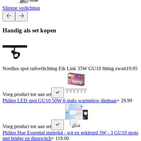
Slimme verlichting
Handig als set kopen
Nordlux spot railverlichting Eik Link 35W GU10 fitting zwart
19.95
Voeg product toe aan set
Philips LED spot GU10 50W 6 stuks warmglow dimbaar
+ 29.99
Voeg product toe aan set
Philips Hue Essential starterkit - wit en gekleurd 3W - 3 GU10 spots
met bridge en dimswitch
+ 119.00