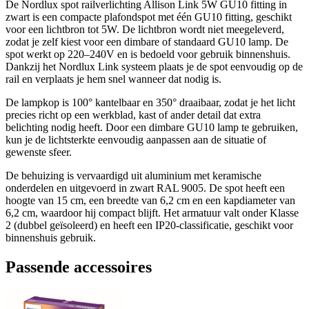
De Nordlux spot railverlichting Allison Link 5W GU10 fitting in
zwart is een compacte plafondspot met één GU10 fitting, geschikt
voor een lichtbron tot 5W. De lichtbron wordt niet meegeleverd,
zodat je zelf kiest voor een dimbare of standaard GU10 lamp. De
spot werkt op 220–240V en is bedoeld voor gebruik binnenshuis.
Dankzij het Nordlux Link systeem plaats je de spot eenvoudig op de
rail en verplaats je hem snel wanneer dat nodig is.
De lampkop is 100° kantelbaar en 350° draaibaar, zodat je het licht
precies richt op een werkblad, kast of ander detail dat extra
belichting nodig heeft. Door een dimbare GU10 lamp te gebruiken,
kun je de lichtsterkte eenvoudig aanpassen aan de situatie of
gewenste sfeer.
De behuizing is vervaardigd uit aluminium met keramische
onderdelen en uitgevoerd in zwart RAL 9005. De spot heeft een
hoogte van 15 cm, een breedte van 6,2 cm en een kapdiameter van
6,2 cm, waardoor hij compact blijft. Het armatuur valt onder Klasse
2 (dubbel geïsoleerd) en heeft een IP20-classificatie, geschikt voor
binnenshuis gebruik.
Passende accessoires