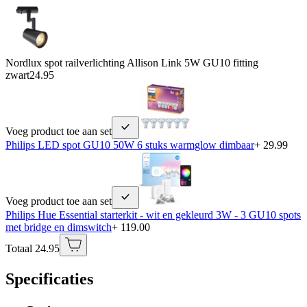
Nordlux spot railverlichting Allison Link 5W GU10 fitting
zwart
24.95
Voeg product toe aan set
Philips LED spot GU10 50W 6 stuks warmglow dimbaar
+ 29.99
Voeg product toe aan set
Philips Hue Essential starterkit - wit en gekleurd 3W - 3 GU10 spots
met bridge en dimswitch
+ 119.00
Totaal 24.95
Specificaties