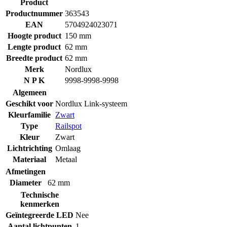
Product
Productnummer
363543
EAN
5704924023071
Hoogte product
150 mm
Lengte product
62 mm
Breedte product
62 mm
Merk
Nordlux
N P K
9998-9998-9998
Algemeen
Geschikt voor
Nordlux Link-systeem
Kleurfamilie
Zwart
Type
Railspot
Kleur
Zwart
Lichtrichting
Omlaag
Materiaal
Metaal
Afmetingen
Diameter
62 mm
Technische
kenmerken
Geïntegreerde LED
Nee
Aantal lichtpunten
1