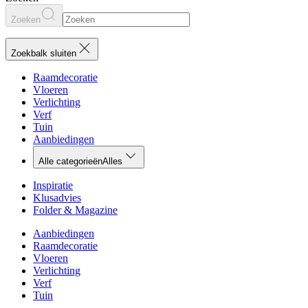
Zoeken
Zoekbalk sluiten
Raamdecoratie
Vloeren
Verlichting
Verf
Tuin
Aanbiedingen
Alle categorieën
Alles
Inspiratie
Klusadvies
Folder & Magazine
Aanbiedingen
Raamdecoratie
Vloeren
Verlichting
Verf
Tuin