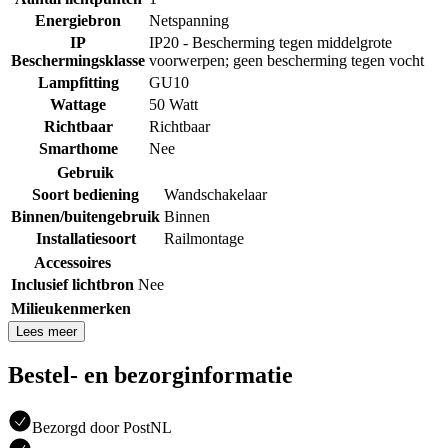
Energiebron
Netspanning
IP
IP20 - Bescherming tegen middelgrote
Beschermingsklasse
voorwerpen; geen bescherming tegen vocht
Lampfitting
GU10
Wattage
50 Watt
Richtbaar
Richtbaar
Smarthome
Nee
Gebruik
Soort bediening
Wandschakelaar
Binnen/buitengebruik
Binnen
Installatiesoort
Railmontage
Accessoires
Inclusief lichtbron
Nee
Milieukenmerken
Lees meer
Bestel- en bezorginformatie
Bezorgd door PostNL