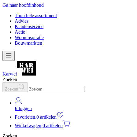
Ga naar hoofdinhoud
Toon hele assortiment
Advies
Klantenservice
Actie
Wooninspiratie
Bouwmarkten
Karwei
Zoeken
Zoeken
Inloggen
Favorieten
,
0 artikelen
Winkelwagen
,
0 artikelen
Zoeken