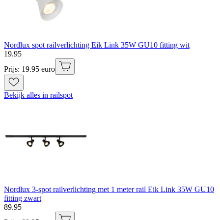
Nordlux spot railverlichting Eik Link 35W GU10 fitting wit
19
.
95
Prijs: 19.95 euro
Bekijk alles in railspot
Nordlux 3-spot railverlichting met 1 meter rail Eik Link 35W GU10
fitting zwart
89
.
95