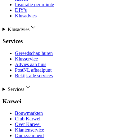
Inspiratie per ruimte
DIY's
Klusadvies
Klusadvies
Services
Gereedschap huren
Klusservice
Advies aan huis
PostNL afhaalpunt
Bekijk alle services
Services
Karwei
Bouwmarkten
Club Karwei
Over Karwei
Klantenservice
Duurzaamheid