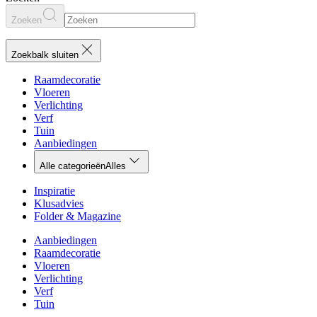
Zoeken
Zoekbalk sluiten
Raamdecoratie
Vloeren
Verlichting
Verf
Tuin
Aanbiedingen
Alle categorieën
Alles
Inspiratie
Klusadvies
Folder & Magazine
Aanbiedingen
Raamdecoratie
Vloeren
Verlichting
Verf
Tuin