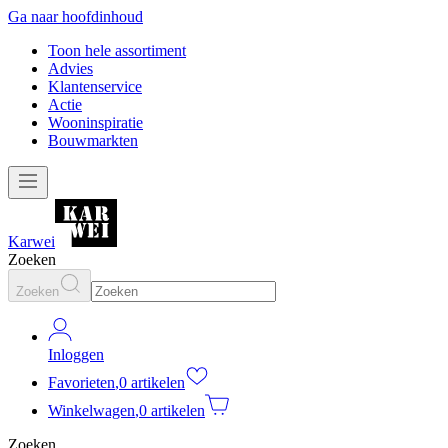
Ga naar hoofdinhoud
Toon hele assortiment
Advies
Klantenservice
Actie
Wooninspiratie
Bouwmarkten
Karwei
Zoeken
Zoeken
Inloggen
Favorieten
,
0 artikelen
Winkelwagen
,
0 artikelen
Zoeken