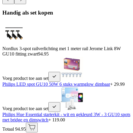
Handig als set kopen
Nordlux 3-spot railverlichting met 1 meter rail Jerome Link 8W
GU10 fitting zwart
94.95
Voeg product toe aan set
Philips LED spot GU10 50W 6 stuks warmglow dimbaar
+ 29.99
Voeg product toe aan set
Philips Hue Essential starterkit - wit en gekleurd 3W - 3 GU10 spots
met bridge en dimswitch
+ 119.00
Totaal 94.95