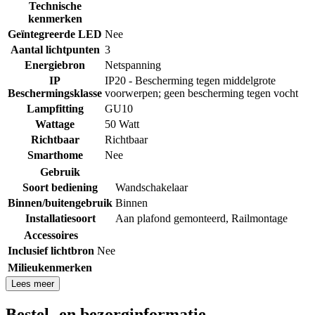
Technische
kenmerken
Geïntegreerde LED
Nee
Aantal lichtpunten
3
Energiebron
Netspanning
IP
IP20 - Bescherming tegen middelgrote
Beschermingsklasse
voorwerpen; geen bescherming tegen vocht
Lampfitting
GU10
Wattage
50 Watt
Richtbaar
Richtbaar
Smarthome
Nee
Gebruik
Soort bediening
Wandschakelaar
Binnen/buitengebruik
Binnen
Installatiesoort
Aan plafond gemonteerd
,
Railmontage
Accessoires
Inclusief lichtbron
Nee
Milieukenmerken
Lees meer
Bestel- en bezorginformatie