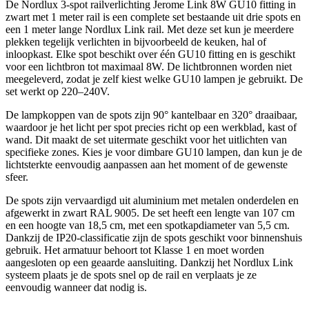
De Nordlux 3-spot railverlichting Jerome Link 8W GU10 fitting in
zwart met 1 meter rail is een complete set bestaande uit drie spots en
een 1 meter lange Nordlux Link rail. Met deze set kun je meerdere
plekken tegelijk verlichten in bijvoorbeeld de keuken, hal of
inloopkast. Elke spot beschikt over één GU10 fitting en is geschikt
voor een lichtbron tot maximaal 8W. De lichtbronnen worden niet
meegeleverd, zodat je zelf kiest welke GU10 lampen je gebruikt. De
set werkt op 220–240V.
De lampkoppen van de spots zijn 90° kantelbaar en 320° draaibaar,
waardoor je het licht per spot precies richt op een werkblad, kast of
wand. Dit maakt de set uitermate geschikt voor het uitlichten van
specifieke zones. Kies je voor dimbare GU10 lampen, dan kun je de
lichtsterkte eenvoudig aanpassen aan het moment of de gewenste
sfeer.
De spots zijn vervaardigd uit aluminium met metalen onderdelen en
afgewerkt in zwart RAL 9005. De set heeft een lengte van 107 cm
en een hoogte van 18,5 cm, met een spotkapdiameter van 5,5 cm.
Dankzij de IP20-classificatie zijn de spots geschikt voor binnenshuis
gebruik. Het armatuur behoort tot Klasse 1 en moet worden
aangesloten op een geaarde aansluiting. Dankzij het Nordlux Link
systeem plaats je de spots snel op de rail en verplaats je ze
eenvoudig wanneer dat nodig is.