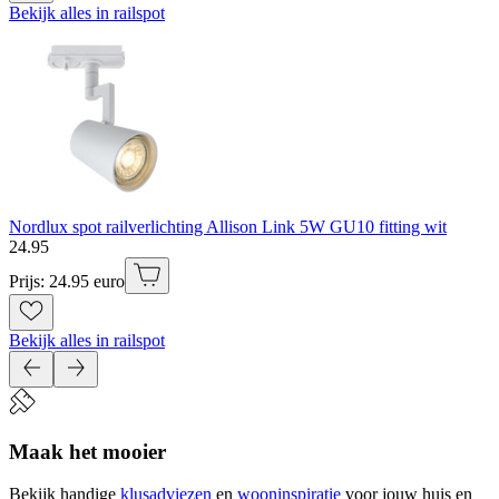
Bekijk alles in railspot
Nordlux spot railverlichting Allison Link 5W GU10 fitting wit
24
.
95
Prijs: 24.95 euro
Bekijk alles in railspot
Maak het mooier
Bekijk handige
klusadviezen
en
wooninspiratie
voor jouw huis en