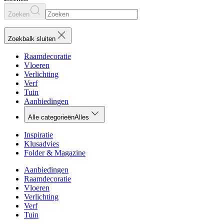
Zoeken
Zoekbalk sluiten
Raamdecoratie
Vloeren
Verlichting
Verf
Tuin
Aanbiedingen
Alle categorieën
Alles
Inspiratie
Klusadvies
Folder & Magazine
Aanbiedingen
Raamdecoratie
Vloeren
Verlichting
Verf
Tuin