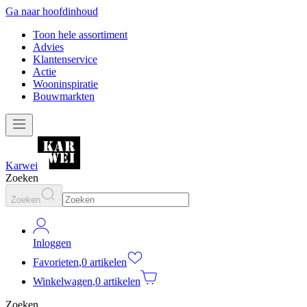
Ga naar hoofdinhoud
Toon hele assortiment
Advies
Klantenservice
Actie
Wooninspiratie
Bouwmarkten
Karwei
Zoeken
Zoeken
Inloggen
Favorieten
,
0 artikelen
Winkelwagen
,
0 artikelen
Zoeken