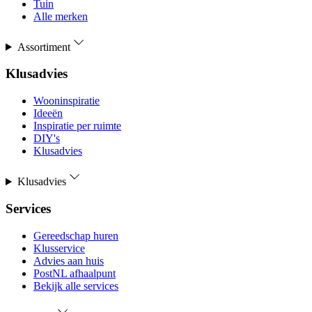
Tuin
Alle merken
Assortiment
Klusadvies
Wooninspiratie
Ideeën
Inspiratie per ruimte
DIY's
Klusadvies
Klusadvies
Services
Gereedschap huren
Klusservice
Advies aan huis
PostNL afhaalpunt
Bekijk alle services