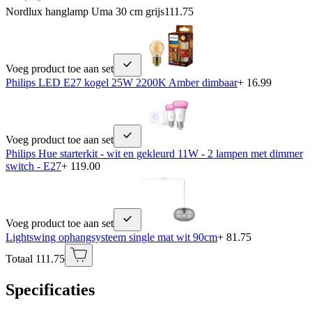
Nordlux hanglamp Uma 30 cm grijs
111.75
Voeg product toe aan set
Philips LED E27 kogel 25W 2200K Amber dimbaar
+ 16.99
Voeg product toe aan set
Philips Hue starterkit - wit en gekleurd 11W - 2 lampen met dimmer
switch - E27
+ 119.00
Voeg product toe aan set
Lightswing ophangsysteem single mat wit 90cm
+ 81.75
Totaal 111.75
Specificaties