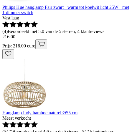
Philips Hue hanglamp Fair zwart - warm tot koelwit licht 25W - met
1 dimmer switch
Vast laag
(
4
)
Beoordeeld met 5.0 van de 5 sterren, 4 klantreviews
216
.
00
Prijs: 216.00 euro
Hanglamp Indy bamboe naturel Ø55 cm
Meest verkocht
(
547
)
Beoordeeld met 4.6 van de 5 sterren, 547 klantreviews