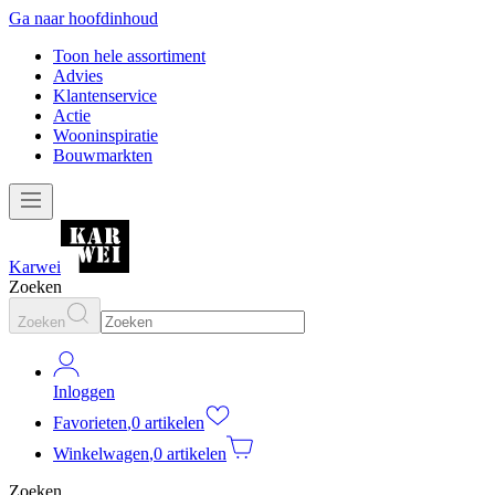
Ga naar hoofdinhoud
Toon hele assortiment
Advies
Klantenservice
Actie
Wooninspiratie
Bouwmarkten
Karwei
Zoeken
Zoeken
Inloggen
Favorieten
,
0 artikelen
Winkelwagen
,
0 artikelen
Zoeken