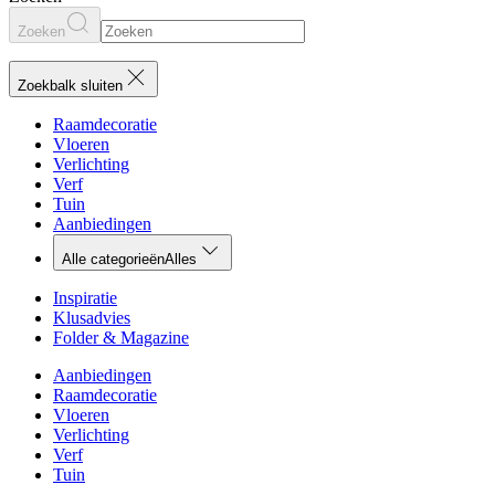
Zoeken
Zoekbalk sluiten
Raamdecoratie
Vloeren
Verlichting
Verf
Tuin
Aanbiedingen
Alle categorieën
Alles
Inspiratie
Klusadvies
Folder & Magazine
Aanbiedingen
Raamdecoratie
Vloeren
Verlichting
Verf
Tuin