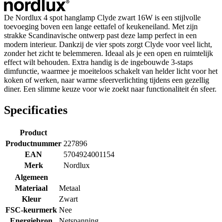
De Nordlux 4 spot hanglamp Clyde zwart 16W is een stijlvolle
toevoeging boven een lange eettafel of keukeneiland. Met zijn
strakke Scandinavische ontwerp past deze lamp perfect in een
modern interieur. Dankzij de vier spots zorgt Clyde voor veel licht,
zonder het zicht te belemmeren. Ideaal als je een open en ruimtelijk
effect wilt behouden. Extra handig is de ingebouwde 3-staps
dimfunctie, waarmee je moeiteloos schakelt van helder licht voor het
koken of werken, naar warme sfeerverlichting tijdens een gezellig
diner. Een slimme keuze voor wie zoekt naar functionaliteit én sfeer.
Specificaties
Product
Productnummer
227896
EAN
5704924001154
Merk
Nordlux
Algemeen
Materiaal
Metaal
Kleur
Zwart
FSC-keurmerk
Nee
Energiebron
Netspanning