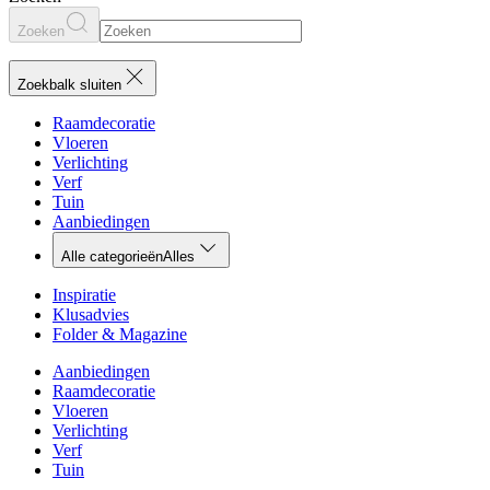
Zoeken
Zoekbalk sluiten
Raamdecoratie
Vloeren
Verlichting
Verf
Tuin
Aanbiedingen
Alle categorieën
Alles
Inspiratie
Klusadvies
Folder & Magazine
Aanbiedingen
Raamdecoratie
Vloeren
Verlichting
Verf
Tuin