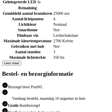
Geïntegreerde LED
Ja
Remaining
Gemiddeld aantal branduren
25000 uur
Aantal lichtpunten
4
Lichtkleur
Neutraal
Smarthome
Nee
Dimbaar via
Lichtschakelaar
Maximale kleurtemperatuur
2700 Kelvin
Gebruiken met hub
Nee
Aantal standen
3
Maximale lichtsterkte
350 lm
Lees meer
Bestel- en bezorginformatie
Bezorgd door PostNL
Vandaag besteld, maandag 10 augustus in huis
Gratis
thuisbezorgd