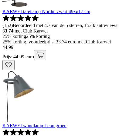
KARWEI tafellamp Nordin zwart 49xø17 cm
(
152
)
Beoordeeld met 4.7 van de 5 sterren, 152 klantreviews
33.74
met Club Karwei
25% korting
25% korting
25% korting, voordeelprijs: 33.74 euro met Club Karwei
44
.
99
Prijs: 44.99 euro
KARWEI wandlamp Lenn groen