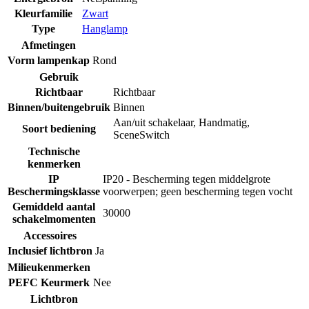
Kleurfamilie
Zwart
Type
Hanglamp
Afmetingen
Vorm lampenkap
Rond
Gebruik
Richtbaar
Richtbaar
Binnen/buitengebruik
Binnen
Aan/uit schakelaar
,
Handmatig
,
Soort bediening
SceneSwitch
Technische
kenmerken
IP
IP20 - Bescherming tegen middelgrote
Beschermingsklasse
voorwerpen; geen bescherming tegen vocht
Gemiddeld aantal
30000
schakelmomenten
Accessoires
Inclusief lichtbron
Ja
Milieukenmerken
PEFC Keurmerk
Nee
Lichtbron