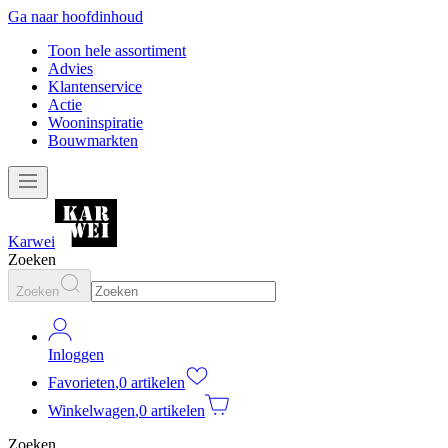
Ga naar hoofdinhoud
Toon hele assortiment
Advies
Klantenservice
Actie
Wooninspiratie
Bouwmarkten
Karwei
Zoeken
Zoeken
Inloggen
Favorieten
,
0 artikelen
Winkelwagen
,
0 artikelen
Zoeken