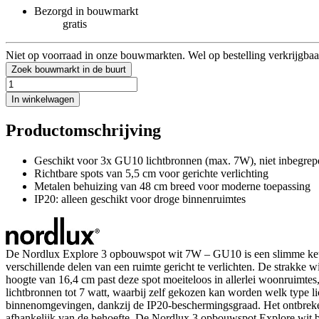
Bezorgd in bouwmarkt
gratis
Niet op voorraad in onze bouwmarkten. Wel op bestelling verkrijgbaa
Zoek bouwmarkt in de buurt
In winkelwagen
Productomschrijving
Geschikt voor 3x GU10 lichtbronnen (max. 7W), niet inbegrep
Richtbare spots van 5,5 cm voor gerichte verlichting
Metalen behuizing van 48 cm breed voor moderne toepassing
IP20: alleen geschikt voor droge binnenruimtes
De Nordlux Explore 3 opbouwspot wit 7W – GU10 is een slimme keuze v
verschillende delen van een ruimte gericht te verlichten. De strakke w
hoogte van 16,4 cm past deze spot moeiteloos in allerlei woonruimtes
lichtbronnen tot 7 watt, waarbij zelf gekozen kan worden welk type l
binnenomgevingen, dankzij de IP20-beschermingsgraad. Het ontbreken 
afhankelijk van de behoefte. De Nordlux 3 opbouwspot Explore wit biedt