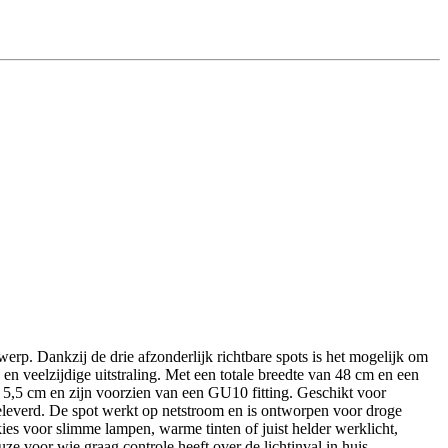
rp. Dankzij de drie afzonderlijk richtbare spots is het mogelijk om
en veelzijdige uitstraling. Met een totale breedte van 48 cm en een
 5,5 cm en zijn voorzien van een GU10 fitting. Geschikt voor
geleverd. De spot werkt op netstroom en is ontworpen voor droge
s voor slimme lampen, warme tinten of juist helder werklicht,
ze voor wie graag controle heeft over de lichtinval in huis.