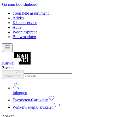
Ga naar hoofdinhoud
Toon hele assortiment
Advies
Klantenservice
Actie
Wooninspiratie
Bouwmarkten
Karwei
Zoeken
Zoeken
Inloggen
Favorieten
,
0 artikelen
Winkelwagen
,
0 artikelen
Zoeken