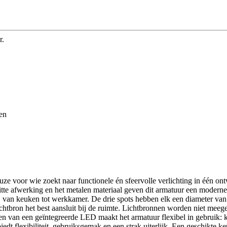
r.
en
oor wie zoekt naar functionele én sfeervolle verlichting in één ontwe
itte afwerking en het metalen materiaal geven dit armatuur een moderne 
, van keuken tot werkkamer. De drie spots hebben elk een diameter van
ichtbron het best aansluit bij de ruimte. Lichtbronnen worden niet mee
van een geïntegreerde LED maakt het armatuur flexibel in gebruik: kie
 flexibiliteit, gebruiksgemak en een strak uiterlijk. Een geschikte keu