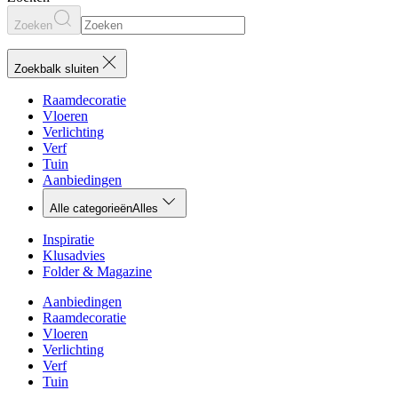
Zoeken
Zoekbalk sluiten
Raamdecoratie
Vloeren
Verlichting
Verf
Tuin
Aanbiedingen
Alle categorieën
Alles
Inspiratie
Klusadvies
Folder & Magazine
Aanbiedingen
Raamdecoratie
Vloeren
Verlichting
Verf
Tuin