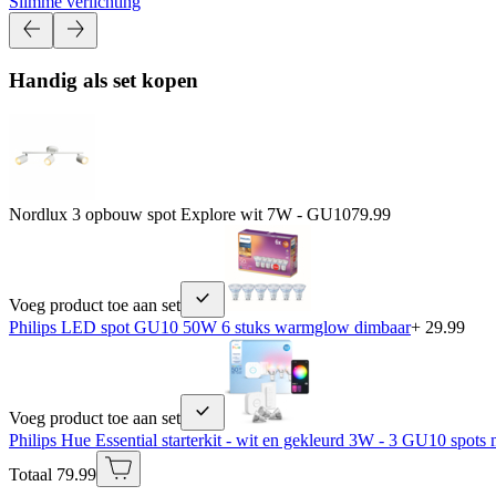
Slimme verlichting
Handig als set kopen
Nordlux 3 opbouw spot Explore wit 7W - GU10
79.99
Voeg product toe aan set
Philips LED spot GU10 50W 6 stuks warmglow dimbaar
+ 29.99
Voeg product toe aan set
Philips Hue Essential starterkit - wit en gekleurd 3W - 3 GU10 spots
Totaal 79.99