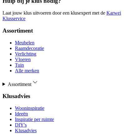
Hulp bij je klus nodig?
Laat jouw klus uitvoeren door een klusexpert met de
Karwei
Klusservice
Assortiment
Meubelen
Raamdecoratie
Verlichting
Vloeren
Tuin
Alle merken
Assortiment
Klusadvies
Wooninspiratie
Ideeën
Inspiratie per ruimte
DIY's
Klusadvies