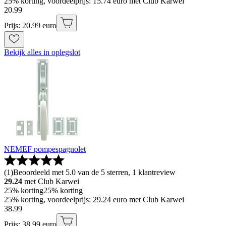
25% korting, voordeelprijs: 15.74 euro met Club Karwei
20
.
99
Prijs: 20.99 euro
Bekijk alles in oplegslot
NEMEF pompespagnolet
(
1
)
Beoordeeld met 5.0 van de 5 sterren, 1 klantreview
29.24
met Club Karwei
25% korting
25% korting
25% korting, voordeelprijs: 29.24 euro met Club Karwei
38
.
99
Prijs: 38.99 euro