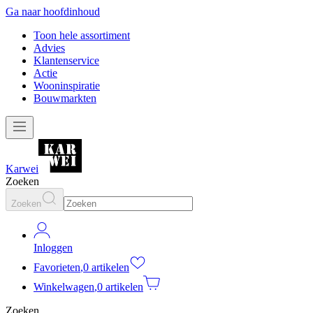
Ga naar hoofdinhoud
Toon hele assortiment
Advies
Klantenservice
Actie
Wooninspiratie
Bouwmarkten
Karwei
Zoeken
Zoeken
Inloggen
Favorieten
,
0 artikelen
Winkelwagen
,
0 artikelen
Zoeken