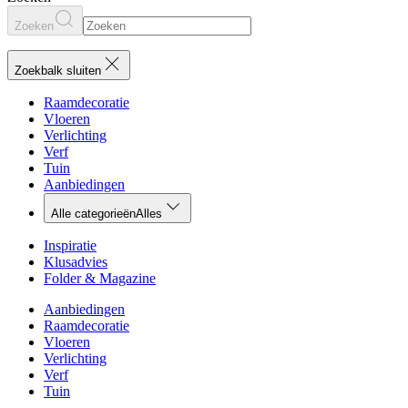
Zoeken
Zoekbalk sluiten
Raamdecoratie
Vloeren
Verlichting
Verf
Tuin
Aanbiedingen
Alle categorieën
Alles
Inspiratie
Klusadvies
Folder & Magazine
Aanbiedingen
Raamdecoratie
Vloeren
Verlichting
Verf
Tuin