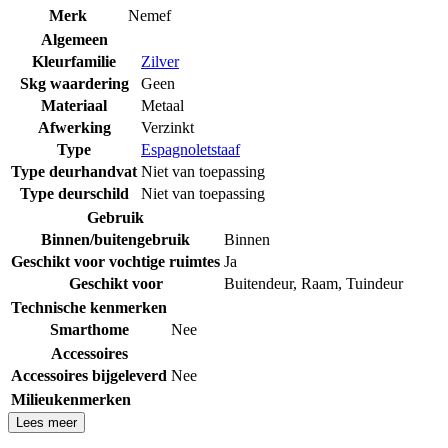
Merk
Nemef
Algemeen
Kleurfamilie
Zilver
Skg waardering
Geen
Materiaal
Metaal
Afwerking
Verzinkt
Type
Espagnoletstaaf
Type deurhandvat
Niet van toepassing
Type deurschild
Niet van toepassing
Gebruik
Binnen/buitengebruik
Binnen
Geschikt voor vochtige ruimtes
Ja
Geschikt voor
Buitendeur
,
Raam
,
Tuindeur
Technische kenmerken
Smarthome
Nee
Accessoires
Accessoires bijgeleverd
Nee
Milieukenmerken
Lees meer